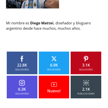
Mi nombre es
Diego Mattei
, diseñador y bloguero
argentino desde hace muchos, muchos años.
22.8K
6.9K
3.1K
SEGUIDORES
SEGUIDORES
SEGUIDORES
6.3K
2.1K
Nuevo!
SEGUIDORES
PUBLICACIONES