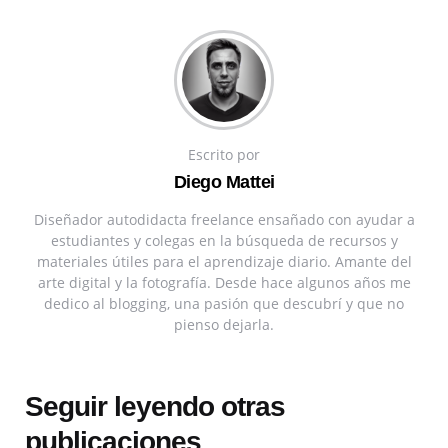
Escrito por
Diego Mattei
Diseñador autodidacta freelance ensañado con ayudar a
estudiantes y colegas en la búsqueda de recursos y
materiales útiles para el aprendizaje diario. Amante del
arte digital y la fotografía. Desde hace algunos años me
dedico al blogging, una pasión que descubrí y que no
pienso dejarla.
Seguir leyendo otras
publicaciones