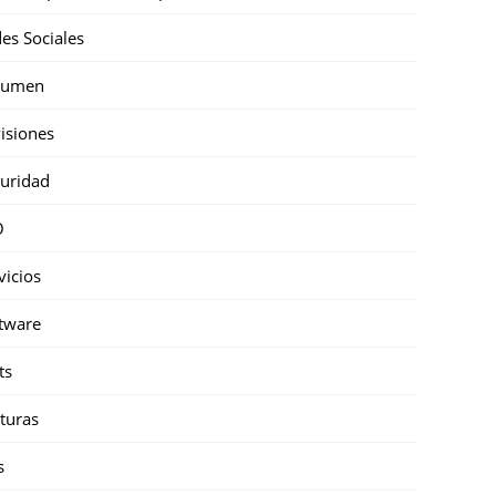
es Sociales
sumen
isiones
uridad
O
vicios
tware
ts
turas
s