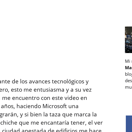
Mi
Ma
blo
nte de los avances tecnológicos y
des
muc
ero, esto me entusiasma y a su vez
a
me encuentro con este video en
 años, haciendo Microsoft una
grarán, y si bien la taza que marca la
chiche que me encantaría tener, el ver
a ciudad apestada de edificios me hace