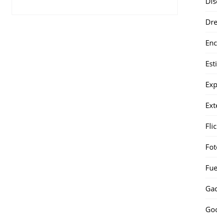
Dis
Dr
Enc
Est
Exp
Ext
Fli
Fot
Fue
Gad
Go