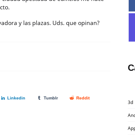
cto.
vadora y las plazas. Uds. que opinan?
C
Linkedin
Tumblr
Reddit
3d
And
Ap