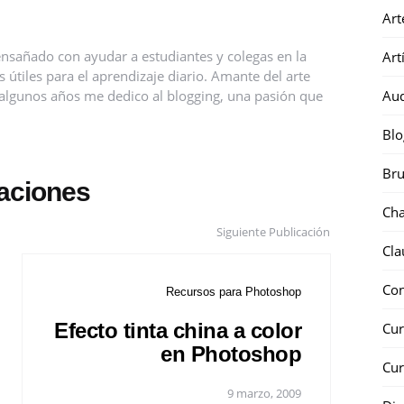
Art
nsañado con ayudar a estudiantes y colegas en la
Art
útiles para el aprendizaje diario. Amante del arte
ce algunos años me dedico al blogging, una pasión que
Au
Blo
Bru
caciones
Ch
Siguiente Publicación
Cla
Co
Recursos para Photoshop
Efecto tinta china a color
Cur
en Photoshop
Cur
9 marzo, 2009