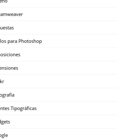
eño
eamweaver
uestas
ilos para Photoshop
osiciones
ensiones
ckr
ografía
ntes Tipográficas
gets
ogle