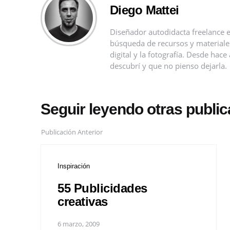
Diego Mattei
Diseñador autodidacta freelance e
búsqueda de recursos y materiales 
digital y la fotografía. Desde ha
descubrí y que no pienso dejarla.
Seguir leyendo otras publi
Publicación Anterior
Inspiración
55 Publicidades
creativas
6 marzo, 2009