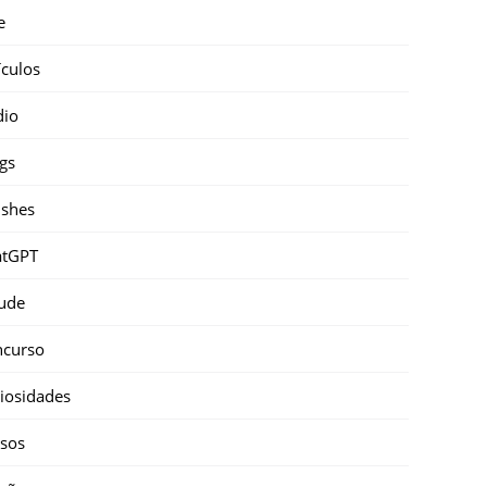
e
ículos
dio
gs
shes
atGPT
ude
ncurso
iosidades
sos