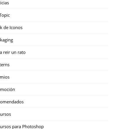
icias
Topic
k de Iconos
kaging
a reir un rato
terns
emios
omoción
comendados
ursos
ursos para Photoshop