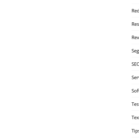
Red
Re
Rev
Seg
SE
Ser
Sof
Tes
Tex
Tip