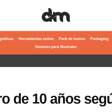
gráficas
Herramientas online
Pack de Iconos
Packaging
Vectores para Illustrator
o de 10 años segú