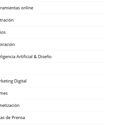
ramientas online
stración
cios
piración
eligencia Artificial & Diseño
keting Digital
mes
etización
as de Prensa