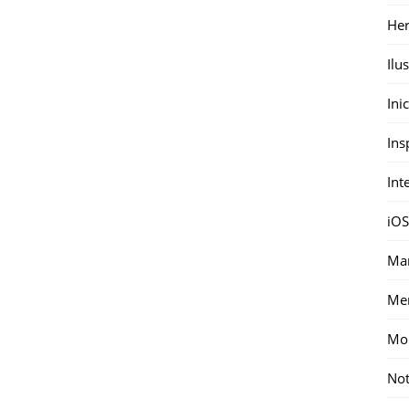
Her
Ilu
Ini
Ins
Int
iOS
Mar
Me
Mon
Not