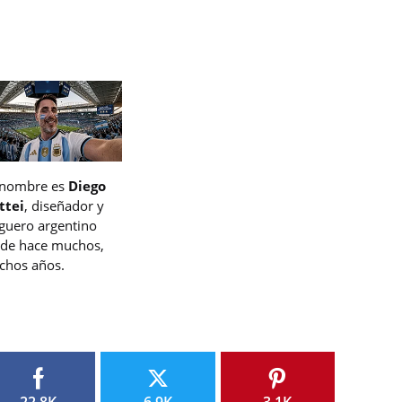
 nombre es
Diego
ttei
, diseñador y
guero argentino
de hace muchos,
hos años.
22.8K
6.9K
3.1K