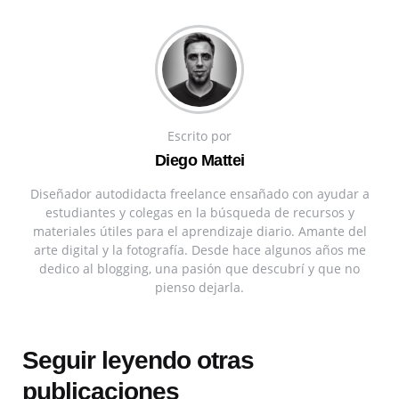
Escrito por
Diego Mattei
Diseñador autodidacta freelance ensañado con ayudar a
estudiantes y colegas en la búsqueda de recursos y
materiales útiles para el aprendizaje diario. Amante del
arte digital y la fotografía. Desde hace algunos años me
dedico al blogging, una pasión que descubrí y que no
pienso dejarla.
Seguir leyendo otras
publicaciones