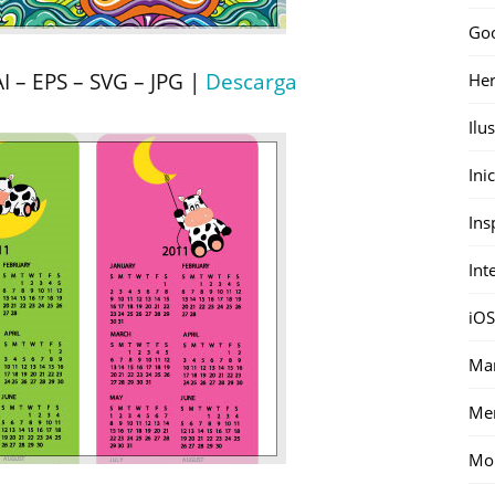
Go
 – EPS – SVG – JPG |
Descarga
Her
Ilu
Ini
Ins
Int
iOS
Mar
Me
Mon