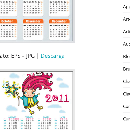
Ap
Art
Art
Au
to: EPS – JPG |
Descarga
Blo
Bru
Ch
Cla
Co
Cur