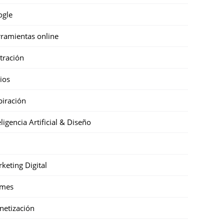
ogle
ramientas online
stración
cios
piración
eligencia Artificial & Diseño
keting Digital
mes
etización