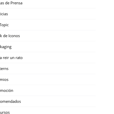
as de Prensa
icias
Topic
k de Iconos
kaging
a reir un rato
terns
emios
omoción
comendados
ursos