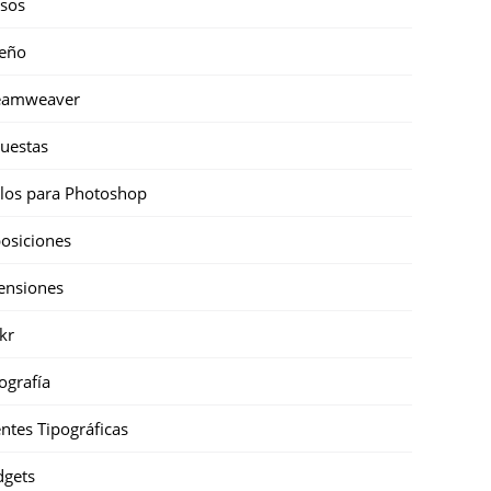
sos
eño
eamweaver
uestas
ilos para Photoshop
osiciones
ensiones
ckr
ografía
ntes Tipográficas
gets