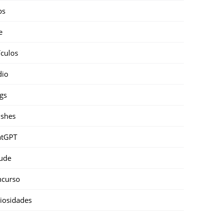
ps
e
ículos
dio
gs
shes
atGPT
ude
ncurso
iosidades