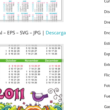
Cur
Dis
Dr
 – EPS – SVG – JPG |
Descarga
Enc
Est
Exp
Ext
Fli
Fot
Fue
Gad