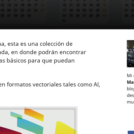
, esta es una colección de
iada, en donde podrán encontrar
mas básicos para que puedan
Mi
Ma
en formatos vectoriales tales como AI,
blo
des
muc