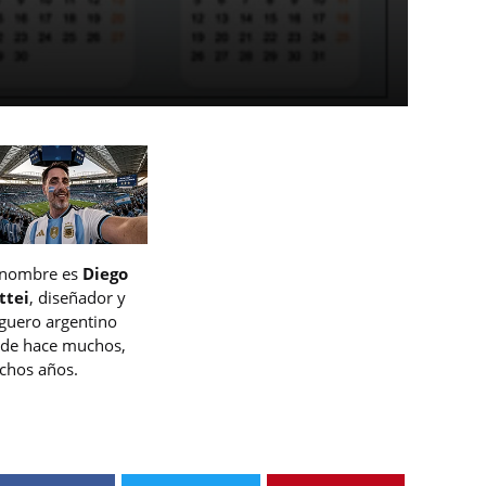
 nombre es
Diego
ttei
, diseñador y
guero argentino
de hace muchos,
hos años.