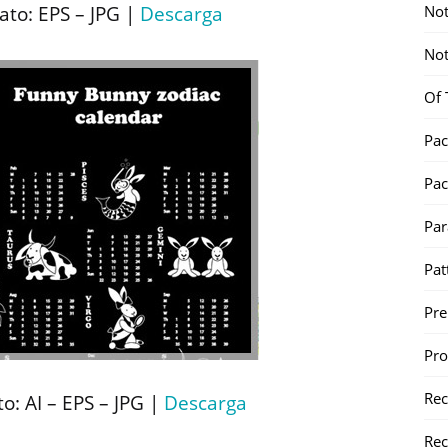
Not
to: EPS – JPG |
Descarga
Not
Of 
Pac
Pac
Par
Pat
Pr
Pr
Re
: AI – EPS – JPG |
Descarga
Rec