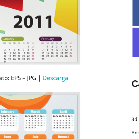
to: EPS – JPG |
Descarga
C
3d
And