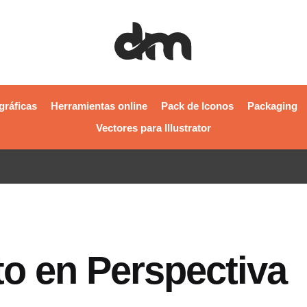
gráficas
Herramientas online
Pack de Iconos
Packaging
Vectores para Illustrator
to en Perspectiva