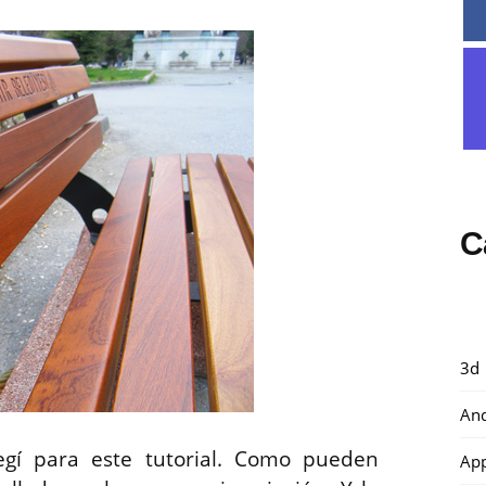
C
3d
And
legí para este tutorial. Como pueden
Ap