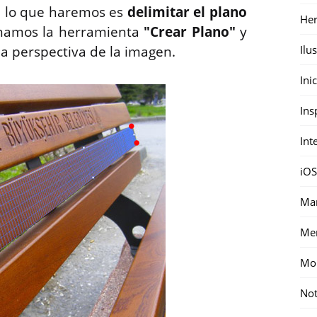
a, lo que haremos es
delimitar el plano
Her
onamos la herramienta
"Crear Plano"
y
Ilu
a perspectiva de la imagen.
Ini
Ins
Int
iOS
Mar
Me
Mon
Not