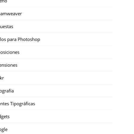
eño
eamweaver
uestas
ilos para Photoshop
osiciones
ensiones
ckr
ografía
ntes Tipográficas
gets
ogle