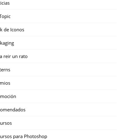
icias
Topic
k de Iconos
kaging
a reir un rato
terns
emios
omoción
comendados
ursos
ursos para Photoshop