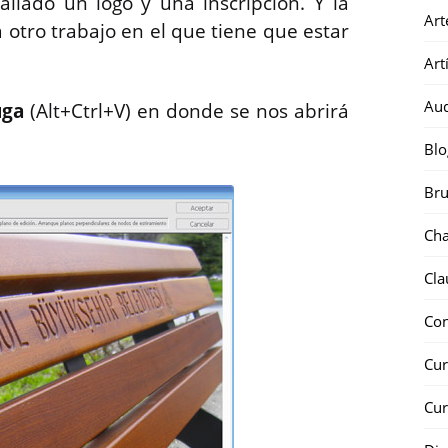
llado un logo y una inscripción. Y la
Art
otro trabajo en el que tiene que estar
Art
Au
uga
(Alt+Ctrl+V) en donde se nos abrirá
Blo
Bru
Ch
Cla
Co
Cur
Cur