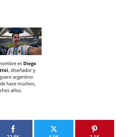
 nombre es
Diego
ttei
, diseñador y
guero argentino
de hace muchos,
hos años.
22.8K
6.9K
3.1K