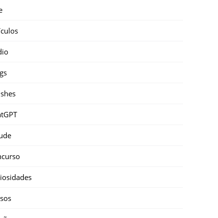
e
ículos
dio
gs
shes
atGPT
ude
ncurso
iosidades
sos