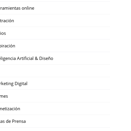
ramientas online
stración
cios
piración
eligencia Artificial & Diseño
keting Digital
mes
etización
as de Prensa