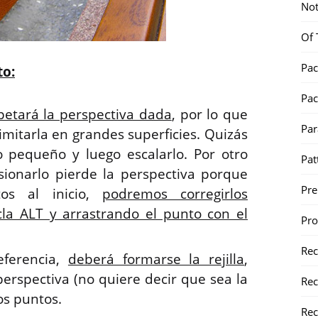
Not
Of 
Pac
to:
Pac
spetará la perspectiva dada
, por lo que
Par
imitarla en grandes superficies. Quizás
o pequeño y luego escalarlo. Por otro
Pat
sionarlo pierde la perspectiva porque
Pr
os al inicio,
podremos corregirlos
la ALT y arrastrando el punto con el
Pr
Re
eferencia,
deberá formarse la rejilla
,
erspectiva (no quiere decir que sea la
Rec
los puntos.
Rec