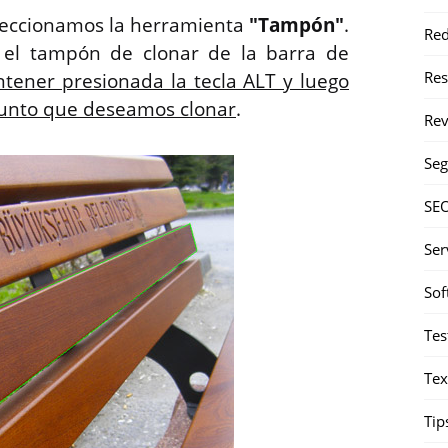
seleccionamos la herramienta
"Tampón"
.
Red
el tampón de clonar de la barra de
Re
tener presionada la tecla ALT y luego
punto que deseamos clonar
.
Rev
Seg
SE
Ser
Sof
Tes
Tex
Tip