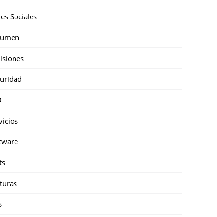
es Sociales
sumen
isiones
uridad
O
vicios
tware
ts
turas
s