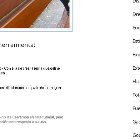
Dis
Dr
Enc
Est
herramienta:
Exp
Ext
Fli
Fot
Fue
Gad
Go