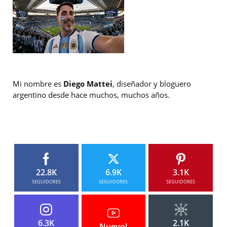
Mi nombre es
Diego Mattei
, diseñador y bloguero
argentino desde hace muchos, muchos años.
22.8K
6.9K
3.1K
SEGUIDORES
SEGUIDORES
SEGUIDORES
6.3K
2.1K
Nuevo!