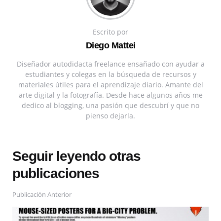
Escrito por
Diego Mattei
Diseñador autodidacta freelance ensañado con ayudar a
estudiantes y colegas en la búsqueda de recursos y
materiales útiles para el aprendizaje diario. Amante del
arte digital y la fotografía. Desde hace algunos años me
dedico al blogging, una pasión que descubrí y que no
pienso dejarla.
Seguir leyendo otras
publicaciones
Publicación Anterior