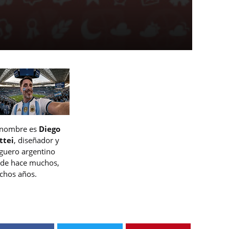
 nombre es
Diego
ttei
, diseñador y
guero argentino
de hace muchos,
hos años.