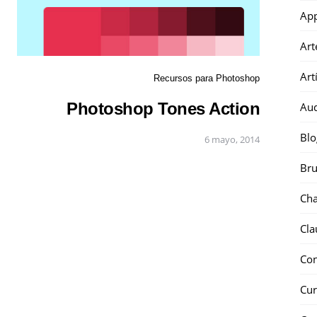
Ap
Art
Art
Recursos para Photoshop
Photoshop Tones Action
Au
Blo
6 mayo, 2014
Bru
Ch
Cla
Co
Cur