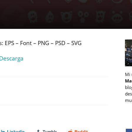
s: EPS – Font – PNG – PSD – SVG
 Descarga
Mi
Ma
blo
des
muc
Linkedin
Tumblr
Reddit