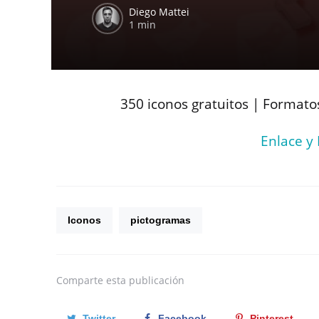
Diego Mattei
1 min
350 iconos gratuitos | Formato
Enlace y
Iconos
pictogramas
Comparte
esta publicación
Twitter
Facebook
Pinterest