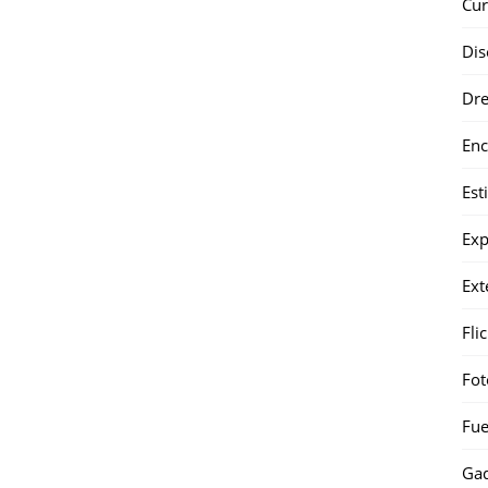
Cur
Dis
Dr
Enc
Est
Exp
Ext
Fli
Fot
Fue
Gad