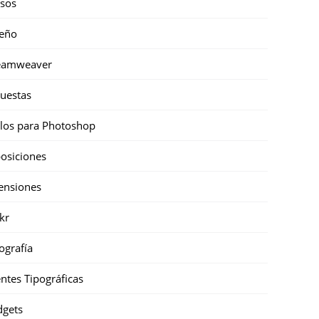
sos
eño
eamweaver
uestas
ilos para Photoshop
osiciones
ensiones
ckr
ografía
ntes Tipográficas
gets