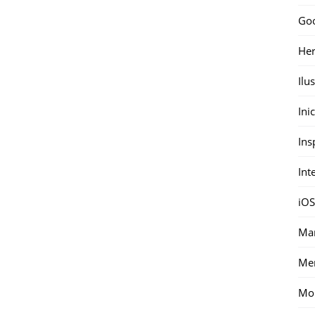
Go
Her
Ilu
Ini
Ins
Int
iOS
Mar
Me
Mon