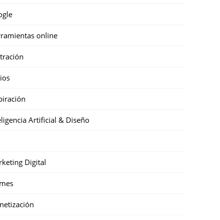
ogle
ramientas online
stración
cios
piración
eligencia Artificial & Diseño
keting Digital
mes
etización