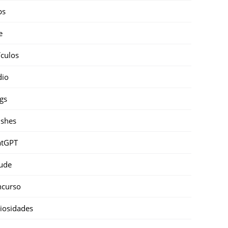
ps
e
ículos
dio
gs
shes
atGPT
ude
ncurso
iosidades