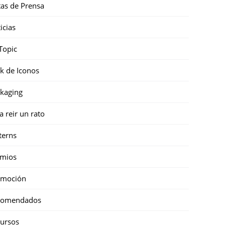
as de Prensa
icias
Topic
k de Iconos
kaging
a reir un rato
terns
emios
omoción
comendados
ursos