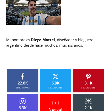
Mi nombre es
Diego Mattei
, diseñador y bloguero
argentino desde hace muchos, muchos años.
22.8K
6.9K
3.1K
SEGUIDORES
SEGUIDORES
SEGUIDORES
6.3K
2.1K
Nuevo!