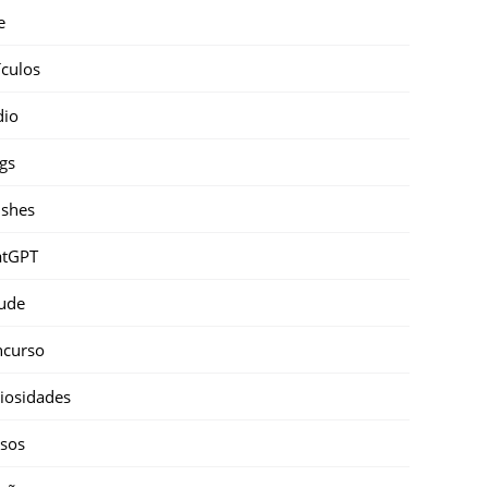
e
ículos
dio
gs
shes
atGPT
ude
ncurso
iosidades
sos