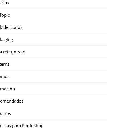
icias
Topic
k de Iconos
kaging
a reir un rato
terns
emios
omoción
comendados
ursos
ursos para Photoshop