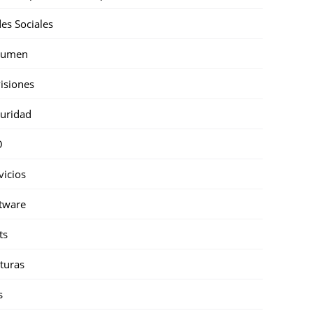
es Sociales
sumen
isiones
uridad
O
vicios
tware
ts
turas
s