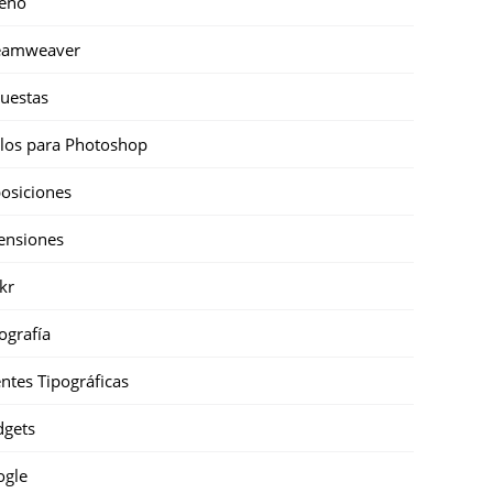
eño
eamweaver
uestas
ilos para Photoshop
osiciones
ensiones
ckr
ografía
ntes Tipográficas
gets
ogle