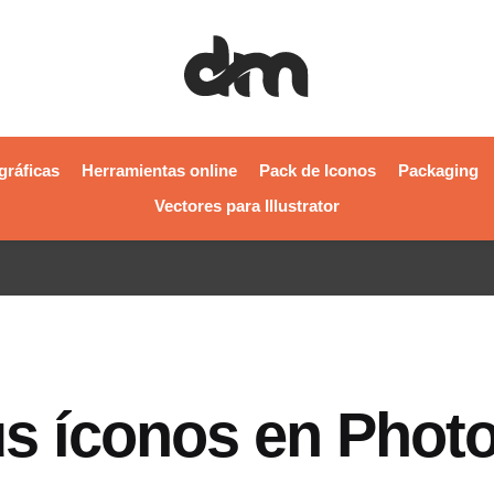
gráficas
Herramientas online
Pack de Iconos
Packaging
Vectores para Illustrator
us íconos en Phot