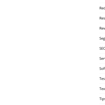
Red
Re
Rev
Seg
SE
Ser
Sof
Tes
Tex
Tip