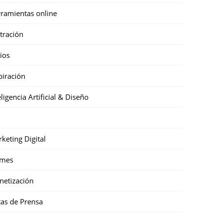
ramientas online
stración
cios
piración
eligencia Artificial & Diseño
keting Digital
mes
etización
as de Prensa