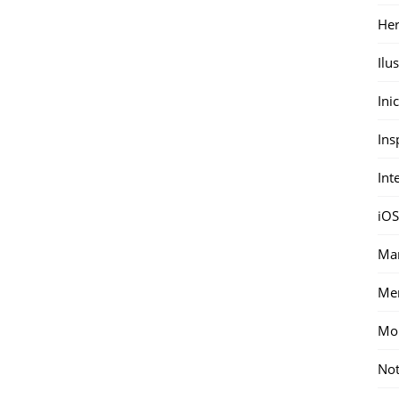
Her
Ilu
Ini
Ins
Int
iOS
Mar
Me
Mon
Not