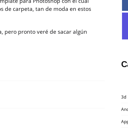
mplate para Photoshop con el cual
s de carpeta, tan de moda en estos
, pero pronto veré de sacar algún
C
3d
And
Ap