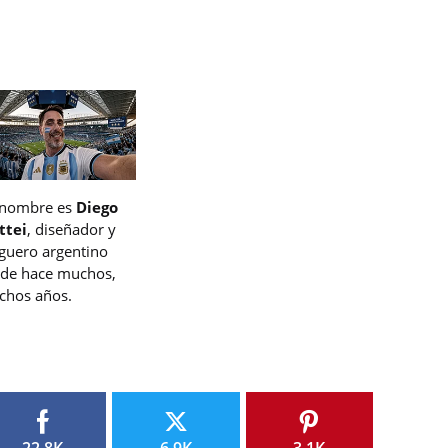
 nombre es
Diego
ttei
, diseñador y
guero argentino
de hace muchos,
hos años.
22.8K
6.9K
3.1K