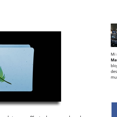
Mi
Ma
blo
des
muc