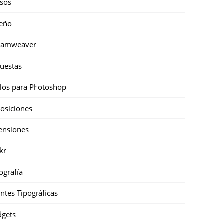
sos
eño
eamweaver
uestas
ilos para Photoshop
osiciones
ensiones
ckr
ografía
ntes Tipográficas
gets