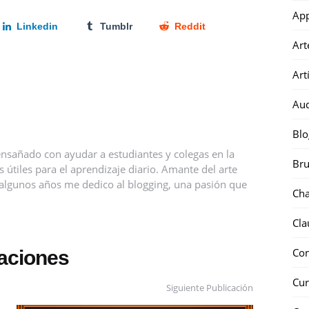
Ap
Linkedin
Tumblr
Reddit
Art
Art
Au
Blo
nsañado con ayudar a estudiantes y colegas en la
Bru
útiles para el aprendizaje diario. Amante del arte
ce algunos años me dedico al blogging, una pasión que
Ch
Cla
Co
caciones
Cur
Siguiente Publicación