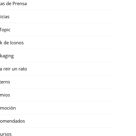
as de Prensa
icias
Topic
k de Iconos
kaging
a reir un rato
terns
emios
omoción
comendados
ursos