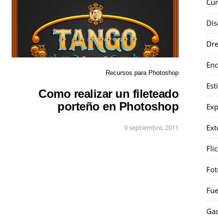
Cur
Dis
Dr
Enc
Recursos para Photoshop
Est
Como realizar un fileteado
porteño en Photoshop
Exp
Ext
9 septiembre, 2011
Fli
Fot
Fue
Gad