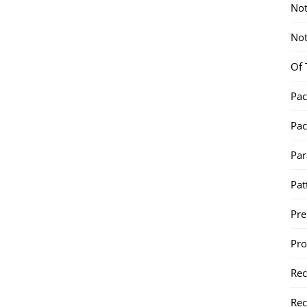
Not
Not
Of 
Pac
Pac
Par
Pat
Pr
Pr
Re
Rec