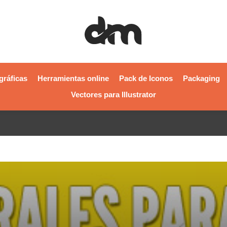
gráficas
Herramientas online
Pack de Iconos
Packaging
Vectores para Illustrator