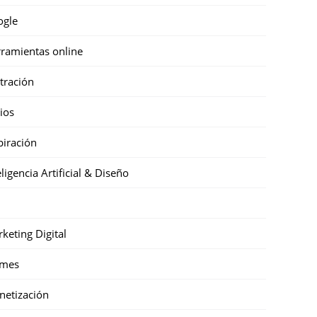
ogle
ramientas online
stración
cios
piración
eligencia Artificial & Diseño
keting Digital
mes
etización