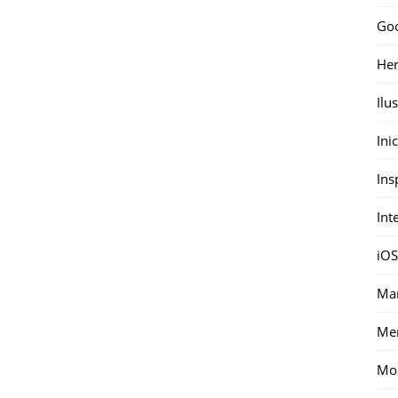
Go
Her
Ilu
Ini
Ins
Int
iOS
Mar
Me
Mon