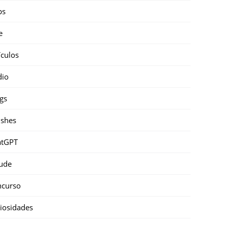
ps
e
ículos
dio
gs
shes
atGPT
ude
ncurso
iosidades