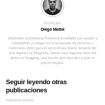
Escrito por
Diego Mattei
Diseñador autodidacta freelance ensañado con ayudar a
estudiantes y colegas en la búsqueda de recursos y
materiales útiles para el aprendizaje diario. Amante del
arte digital y la fotografía. Desde hace algunos años me
dedico al blogging, una pasión que descubrí y que no
pienso dejarla.
Seguir leyendo otras
publicaciones
Publicación Anterior