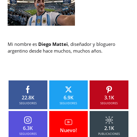
Mi nombre es
Diego Mattei
, diseñador y bloguero
argentino desde hace muchos, muchos años.
22.8K
6.9K
3.1K
SEGUIDORES
SEGUIDORES
SEGUIDORES
6.3K
2.1K
Nuevo!
SEGUIDORES
PUBLICACIONES