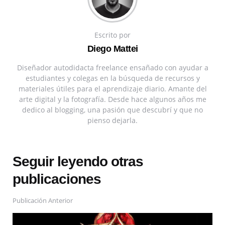
Escrito por
Diego Mattei
Diseñador autodidacta freelance ensañado con ayudar a
estudiantes y colegas en la búsqueda de recursos y
materiales útiles para el aprendizaje diario. Amante del
arte digital y la fotografía. Desde hace algunos años me
dedico al blogging, una pasión que descubrí y que no
pienso dejarla.
Seguir leyendo otras
publicaciones
Publicación Anterior