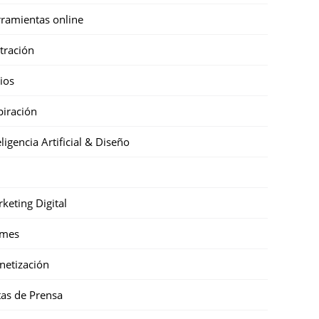
ramientas online
stración
cios
piración
eligencia Artificial & Diseño
keting Digital
mes
etización
as de Prensa