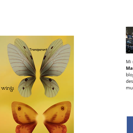
Mi
Ma
blo
des
muc