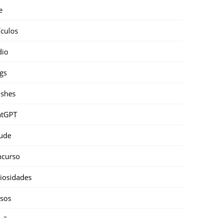
e
ículos
dio
gs
shes
atGPT
ude
ncurso
iosidades
sos