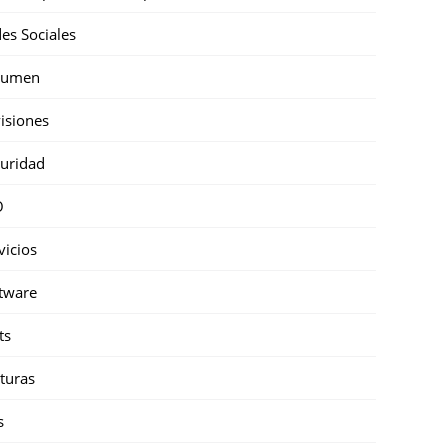
es Sociales
sumen
isiones
uridad
O
vicios
tware
ts
turas
s