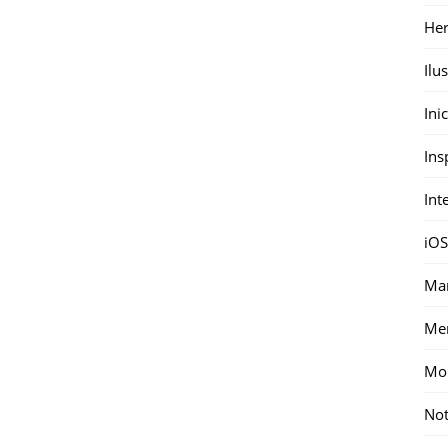
Her
Ilu
Ini
Ins
Int
iOS
Mar
Me
Mon
Not