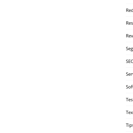
Red
Re
Rev
Seg
SE
Ser
Sof
Tes
Tex
Tip