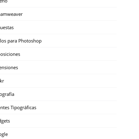
eño
eamweaver
uestas
ilos para Photoshop
osiciones
ensiones
ckr
ografía
ntes Tipográficas
gets
ogle