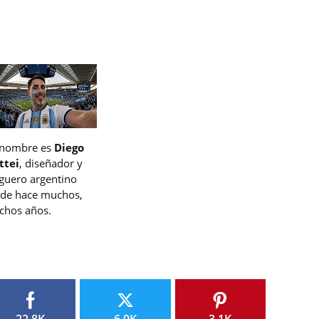
 nombre es
Diego
ttei
, diseñador y
guero argentino
de hace muchos,
hos años.
22.8K
6.9K
3.1K