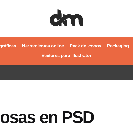
gráficas
Herramientas online
Pack de Iconos
Packaging
Vectores para Illustrator
posas en PSD