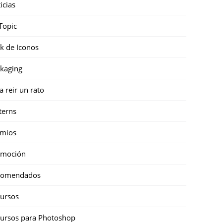
icias
Topic
k de Iconos
kaging
a reir un rato
terns
emios
omoción
comendados
ursos
ursos para Photoshop