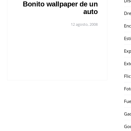
Dis
Bonito wallpaper de un
auto
Dr
12 agosto, 2008
Enc
Est
Exp
Ext
Fli
Fot
Fue
Gad
Go