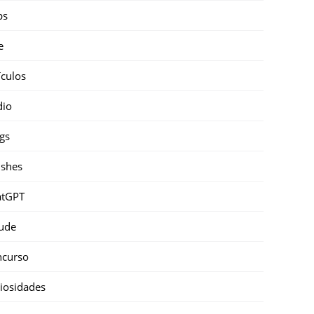
ps
e
ículos
dio
gs
shes
atGPT
ude
ncurso
iosidades