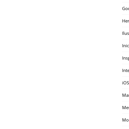
Go
Her
Ilu
Ini
Ins
Int
iOS
Mar
Me
Mon