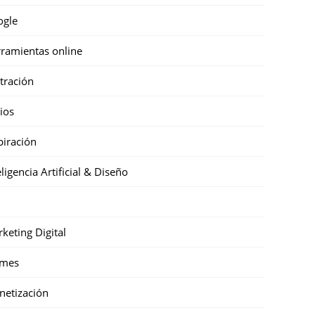
ogle
ramientas online
stración
cios
piración
eligencia Artificial & Diseño
keting Digital
mes
etización