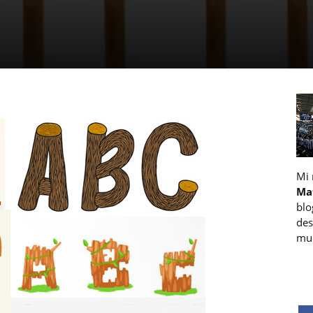
Mi
Ma
blo
des
muc