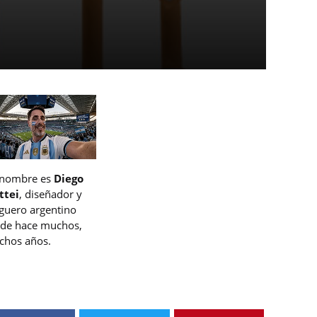
 nombre es
Diego
ttei
, diseñador y
guero argentino
de hace muchos,
hos años.