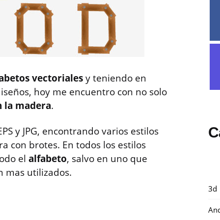
abetos vectoriales
y teniendo en
diseños, hoy me encuentro con no solo
n la madera
.
C
PS y JPG, encontrando varios estilos
 con brotes. En todos los estilos
todo el
alfabeto
, salvo en uno que
 mas utilizados.
3d
And