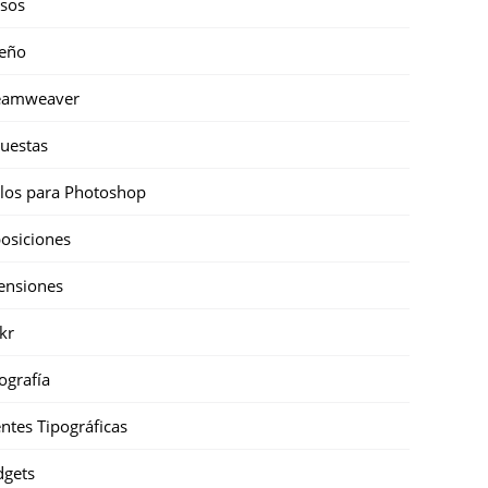
sos
eño
eamweaver
uestas
ilos para Photoshop
osiciones
ensiones
ckr
ografía
ntes Tipográficas
gets