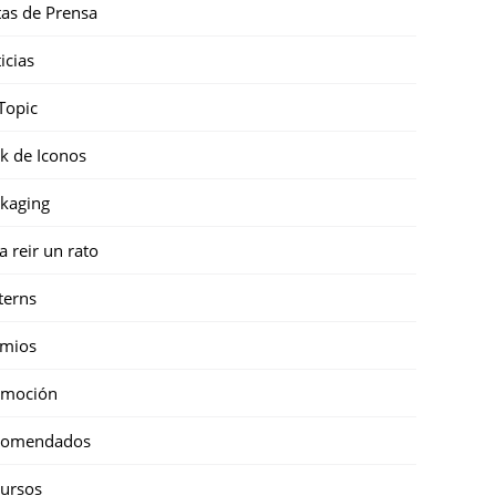
as de Prensa
icias
Topic
k de Iconos
kaging
a reir un rato
terns
emios
omoción
comendados
ursos