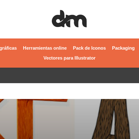
gráficas
Herramientas online
Pack de Iconos
Packaging
Vectores para Illustrator