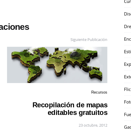
Cur
Dis
caciones
Dr
Enc
Siguiente Publicación
Est
Exp
Ext
Fli
Recursos
Fot
Recopilación de mapas
editables gratuitos
Fue
23 octubre, 2012
Gad