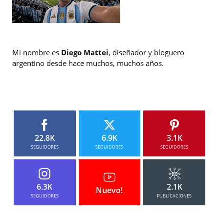
Mi nombre es
Diego Mattei
, diseñador y bloguero
argentino desde hace muchos, muchos años.
22.8K
6.9K
3.1K
SEGUIDORES
SEGUIDORES
SEGUIDORES
6.3K
2.1K
Nuevo!
SEGUIDORES
PUBLICACIONES