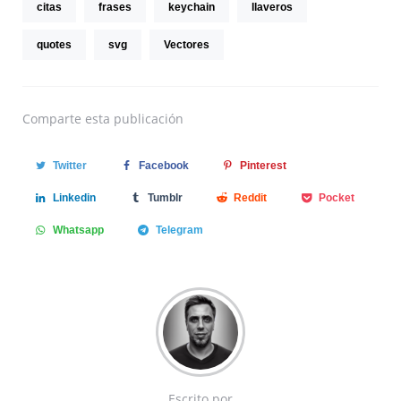
citas
frases
keychain
llaveros
quotes
svg
Vectores
Comparte
esta publicación
Twitter
Facebook
Pinterest
Linkedin
Tumblr
Reddit
Pocket
Whatsapp
Telegram
Escrito por