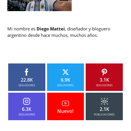
Mi nombre es
Diego Mattei
, diseñador y bloguero
argentino desde hace muchos, muchos años.
22.8K
6.9K
3.1K
SEGUIDORES
SEGUIDORES
SEGUIDORES
6.3K
2.1K
Nuevo!
SEGUIDORES
PUBLICACIONES