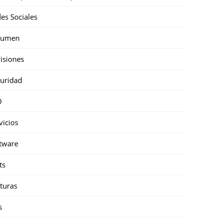
es Sociales
sumen
isiones
uridad
O
vicios
tware
ts
turas
s