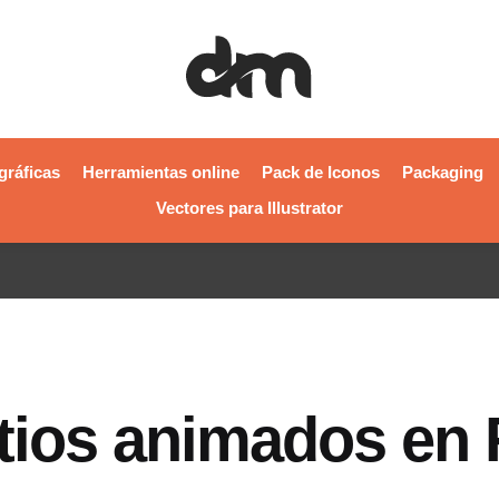
gráficas
Herramientas online
Pack de Iconos
Packaging
Vectores para Illustrator
itios animados en 