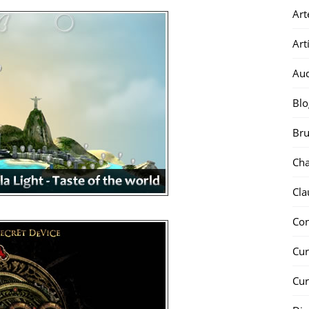
Art
Art
Au
Blo
Bru
Ch
Cla
Co
Cur
Cur