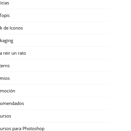
icias
Topic
k de Iconos
kaging
a reir un rato
terns
emios
omoción
comendados
ursos
ursos para Photoshop