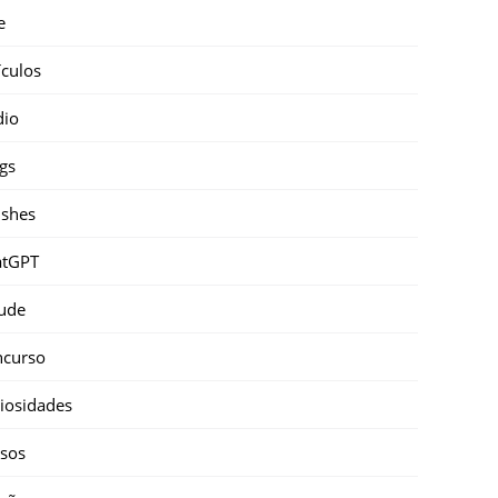
e
ículos
dio
gs
shes
atGPT
ude
ncurso
iosidades
sos