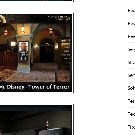
Red
Re
Rev
Seg
SE
Ser
Sof
Tes
Tex
Tip