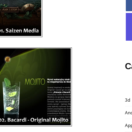
C
3d
And
Ap