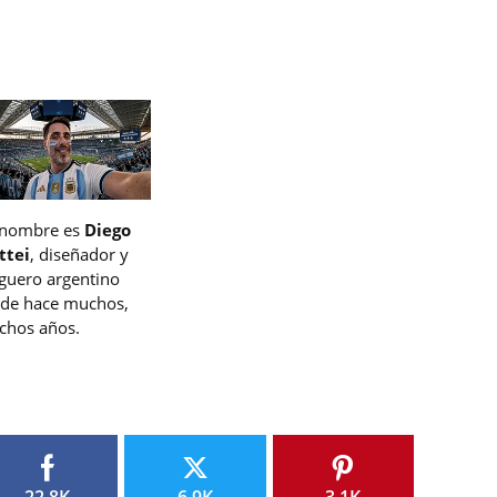
 nombre es
Diego
ttei
, diseñador y
guero argentino
de hace muchos,
hos años.
22.8K
6.9K
3.1K