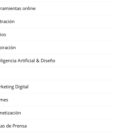
ramientas online
stración
cios
piración
eligencia Artificial & Diseño
keting Digital
mes
etización
as de Prensa