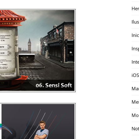
Her
Ilu
Ini
Ins
Int
iOS
Mar
Me
Mon
Not