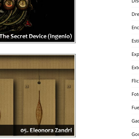
Dis
Dr
Enc
Est
Exp
Ext
Fli
Fot
Fue
Gad
Go