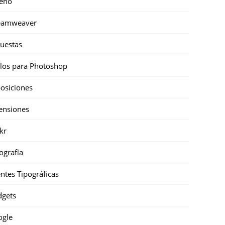
eño
eamweaver
uestas
ilos para Photoshop
osiciones
ensiones
ckr
ografía
ntes Tipográficas
gets
ogle