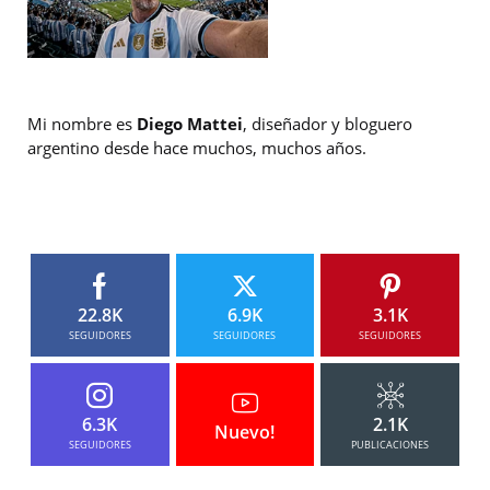
Mi nombre es
Diego Mattei
, diseñador y bloguero
argentino desde hace muchos, muchos años.
22.8K
6.9K
3.1K
SEGUIDORES
SEGUIDORES
SEGUIDORES
6.3K
2.1K
Nuevo!
SEGUIDORES
PUBLICACIONES