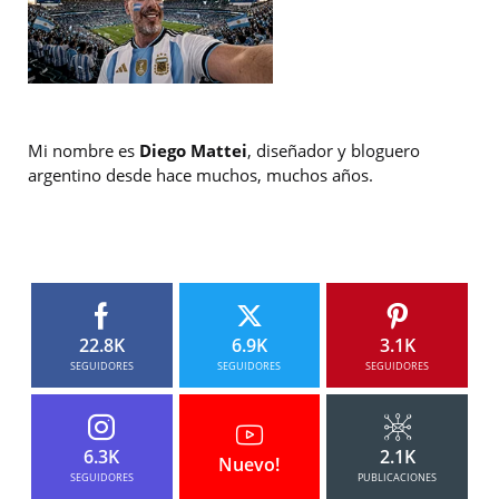
Mi nombre es
Diego Mattei
, diseñador y bloguero
argentino desde hace muchos, muchos años.
22.8K
6.9K
3.1K
SEGUIDORES
SEGUIDORES
SEGUIDORES
6.3K
2.1K
Nuevo!
SEGUIDORES
PUBLICACIONES