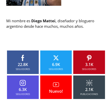
Mi nombre es
Diego Mattei
, diseñador y bloguero
argentino desde hace muchos, muchos años.
22.8K
6.9K
3.1K
SEGUIDORES
SEGUIDORES
SEGUIDORES
6.3K
2.1K
Nuevo!
SEGUIDORES
PUBLICACIONES