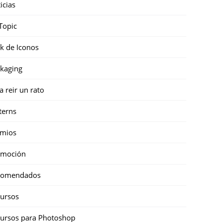
icias
Topic
k de Iconos
kaging
a reir un rato
terns
emios
omoción
comendados
ursos
ursos para Photoshop