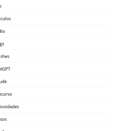
e
ículos
dio
gs
shes
atGPT
ude
ncurso
iosidades
sos