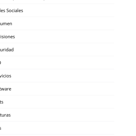
es Sociales
sumen
isiones
uridad
O
vicios
tware
ts
turas
s