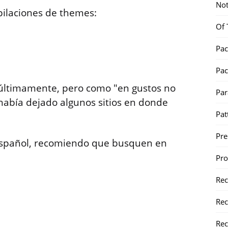
Not
pilaciones de themes:
Of 
Pac
Pac
 últimamente, pero como "en gustos no
Par
 había dejado algunos sitios en donde
Pat
Pr
español, recomiendo que busquen en
Pr
Re
Rec
Rec