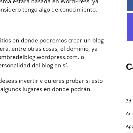
misma estará basada en WordPress, ya
considero tengo algo de conocimiento.
itios en donde podremos crear un blog
rá, entre otras cosas, el dominio, ya
nombredelblog.wordpress.com. o
personalidad del blog en sí.
C
eseas invertir y quieres probar si esto
so algunos lugares en donde podrán
3d
And
Ap