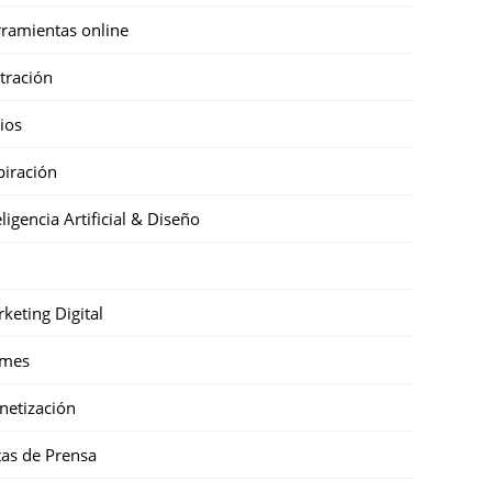
ramientas online
stración
cios
piración
eligencia Artificial & Diseño
keting Digital
mes
etización
as de Prensa