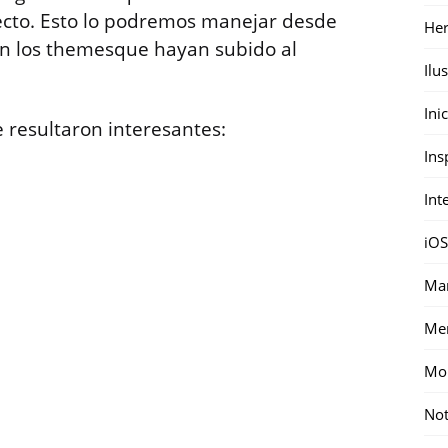
fecto. Esto lo podremos manejar desde
Her
rán los themesque hayan subido al
Ilu
Ini
e resultaron interesantes:
Ins
Int
iOS
Mar
Me
Mon
Not