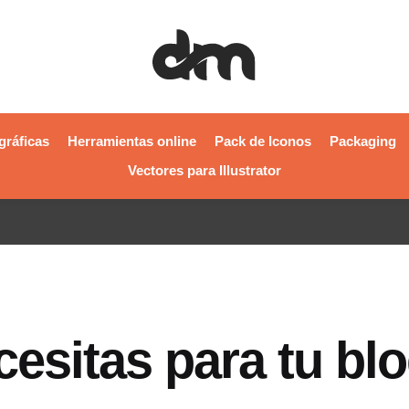
gráficas
Herramientas online
Pack de Iconos
Packaging
Vectores para Illustrator
cesitas para tu bl