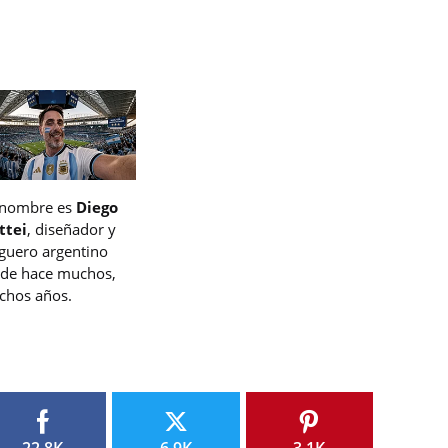
 nombre es
Diego
ttei
, diseñador y
guero argentino
de hace muchos,
hos años.
22.8K
6.9K
3.1K