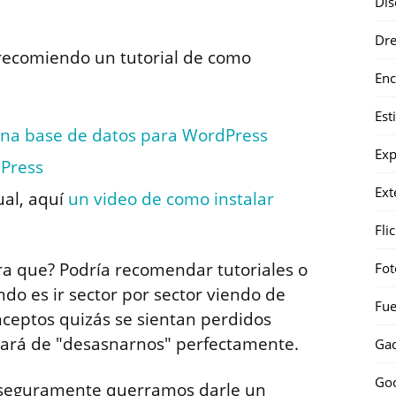
Dis
Dr
s recomiendo un tutorial de como
Enc
Est
una base de datos para WordPress
Exp
dPress
Ext
ual, aquí
un video de como instalar
Fli
ra que? Podría recomendar tutoriales o
Fot
do es ir sector por sector viendo de
Fue
nceptos quizás se sientan perdidos
ará de "desasnarnos" perfectamente.
Gad
Go
 seguramente querramos darle un