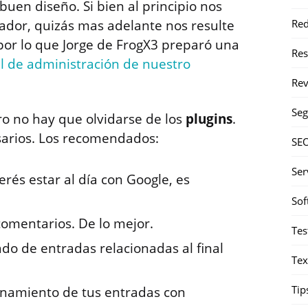
buen diseño. Si bien al principio nos
Red
ador, quizás mas adelante nos resulte
or lo que Jorge de FrogX3 preparó una
Re
l de administración de nuestro
Rev
Seg
o no hay que olvidarse de los
plugins
.
esarios. Los recomendados:
SE
Ser
erés estar al día con Google, es
Sof
comentarios. De lo mejor.
Tes
ado de entradas relacionadas al final
Tex
Tip
ionamiento de tus entradas con