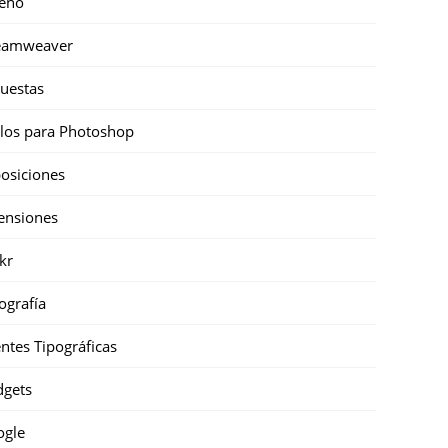
eño
eamweaver
uestas
ilos para Photoshop
osiciones
ensiones
ckr
ografía
ntes Tipográficas
gets
ogle