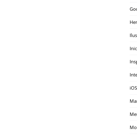
Go
Her
Ilu
Ini
Ins
Int
iOS
Mar
Me
Mon