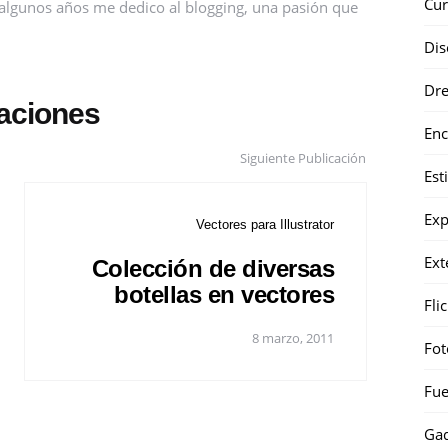
Cur
ce algunos años me dedico al blogging, una pasión que
Dis
Dr
caciones
Enc
Siguiente Publicación
Est
Exp
Vectores para Illustrator
Ext
Colección de diversas
botellas en vectores
Fli
8 marzo, 2011
Fot
Fue
Gad