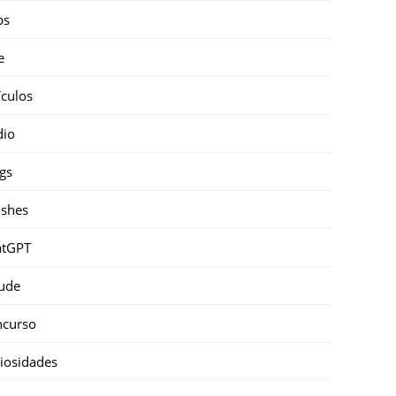
ps
e
ículos
dio
gs
shes
atGPT
ude
ncurso
iosidades