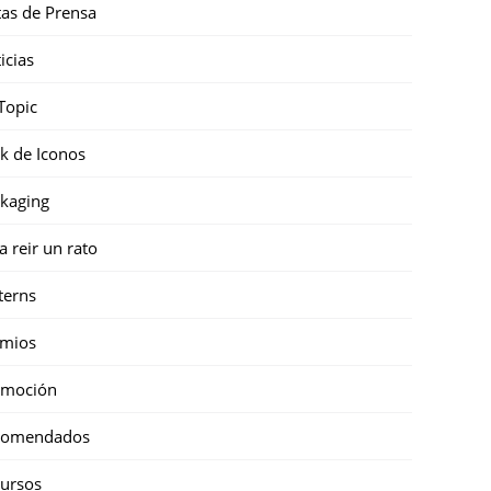
as de Prensa
icias
Topic
k de Iconos
kaging
a reir un rato
terns
emios
omoción
comendados
ursos