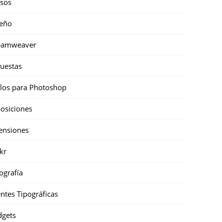
sos
eño
eamweaver
uestas
ilos para Photoshop
osiciones
ensiones
ckr
ografía
ntes Tipográficas
gets