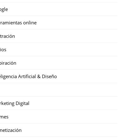
ogle
ramientas online
stración
cios
piración
eligencia Artificial & Diseño
keting Digital
mes
etización