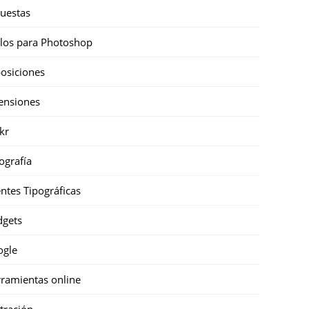
uestas
ilos para Photoshop
osiciones
ensiones
ckr
ografía
ntes Tipográficas
gets
ogle
ramientas online
stración