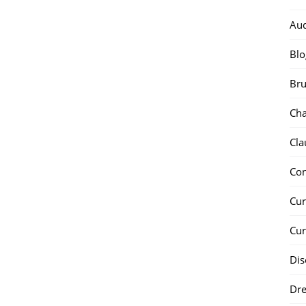
Au
Blo
Bru
Ch
Cla
Co
Cur
Cur
Dis
Dr