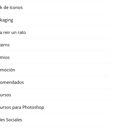
k de Iconos
kaging
a reir un rato
terns
emios
omoción
comendados
ursos
ursos para Photoshop
es Sociales