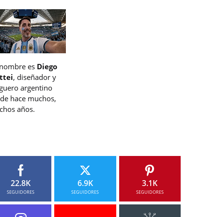
 nombre es
Diego
ttei
, diseñador y
guero argentino
de hace muchos,
hos años.
22.8K
6.9K
3.1K
SEGUIDORES
SEGUIDORES
SEGUIDORES