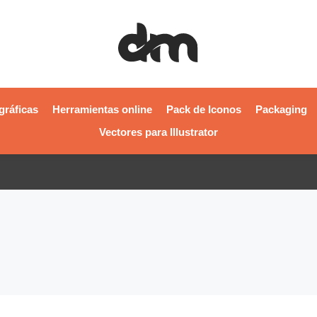
gráficas
Herramientas online
Pack de Iconos
Packaging
Vectores para Illustrator