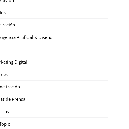
cios
piración
eligencia Artificial & Diseño
keting Digital
mes
etización
as de Prensa
icias
Topic