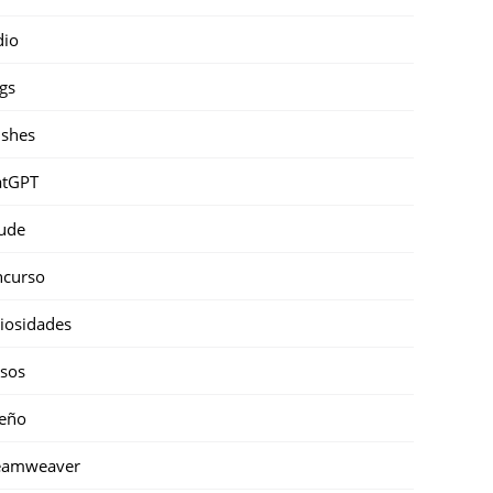
dio
gs
shes
atGPT
ude
ncurso
iosidades
sos
eño
eamweaver