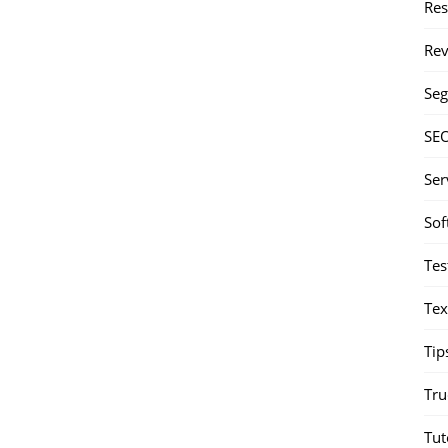
Re
Rev
Seg
SE
Ser
Sof
Tes
Tex
Tip
Tru
Tut