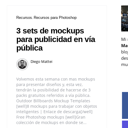
Recursos
Recursos para Photoshop
3 sets de mockups
para publicidad en vía
Mi
Ma
pública
blo
des
Diego Mattei
muc
Volvemos esta semana con mas mockups
para presentar diseños y, esta vez,
tendrán la posibilidad de hacerse de 3
packs gratuitos referidos a vía pública.
Outdoor Billboards Mockup Templates
[well]8 mockups para trabajar con objetos
inteligentes | Enlace de descarga[/well]
Free Photoshop mockups [well]Gran
colección de mockups en donde se...