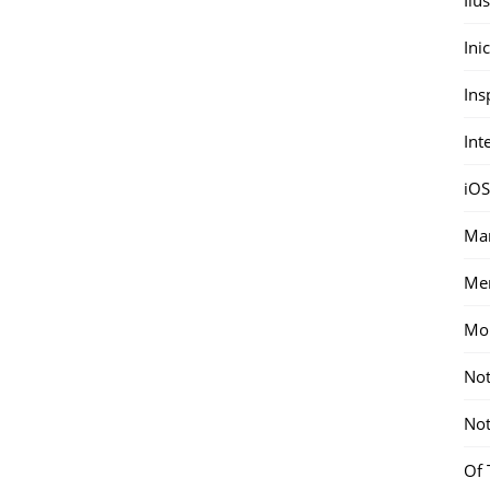
Ini
Ins
Int
iOS
Mar
Me
Mon
Not
Not
Of 