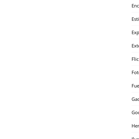
Enc
Est
Exp
Ext
Fli
Fot
Fue
Gad
Go
Her
Ilu