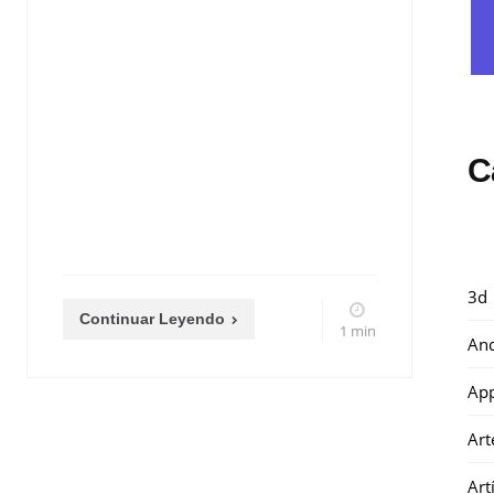
C
3d
Continuar Leyendo
1 min
And
Ap
Art
Art