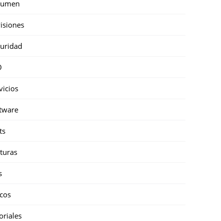
sumen
isiones
uridad
O
vicios
tware
ts
turas
s
cos
oriales