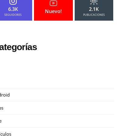
6.3K
2.1K
Nuevo!
SEGUIDORES
PUBLICACIONES
ategorías
roid
ps
e
ículos