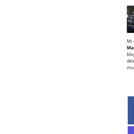
Mi
Ma
blo
des
muc