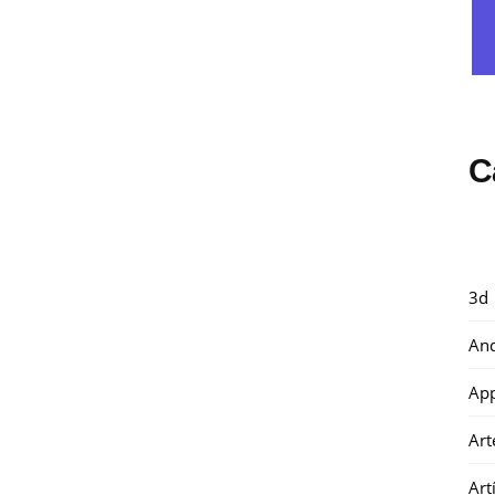
C
3d
And
Ap
Art
Art