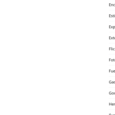
Enc
Est
Exp
Ext
Fli
Fot
Fue
Gad
Go
Her
Ilu