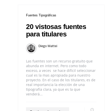
Fuentes Tipográficas
20 vistosas fuentes
para titulares
Diego Mattei
Las fuentes son un recurso gratuito que
abunda en internet. Pero como todo
exceso, a veces se hace difícil seleccionar
cual es la mas apropiada para nuestro
proyecto. En el caso de los titulares, es de
real importancia la elección de una
tipografía clara, ya que es la que
venderá...