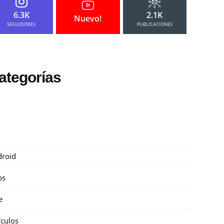
6.3K
2.1K
Nuevo!
SEGUIDORES
PUBLICACIONES
ategorías
roid
ps
e
ículos