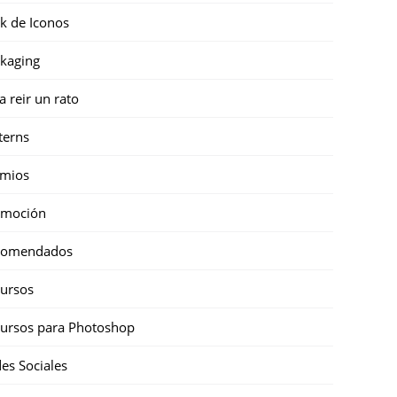
k de Iconos
kaging
a reir un rato
terns
emios
omoción
comendados
ursos
ursos para Photoshop
es Sociales