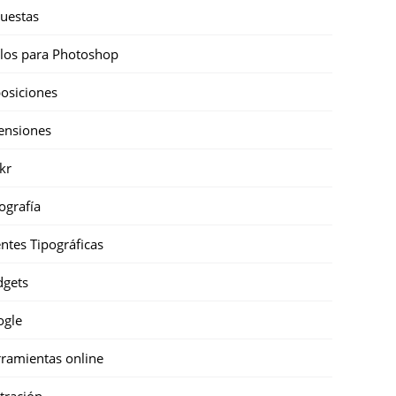
uestas
ilos para Photoshop
osiciones
ensiones
ckr
ografía
ntes Tipográficas
gets
ogle
ramientas online
stración