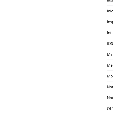
Ini
Ins
Int
iOS
Mar
Me
Mon
Not
Not
Of 