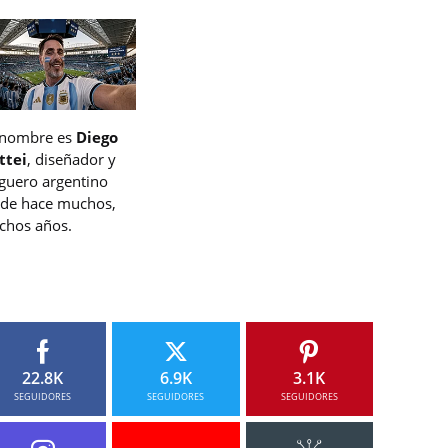
 nombre es
Diego
ttei
, diseñador y
guero argentino
de hace muchos,
hos años.
22.8K
6.9K
3.1K
SEGUIDORES
SEGUIDORES
SEGUIDORES