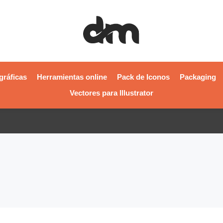
gráficas
Herramientas online
Pack de Iconos
Packaging
Vectores para Illustrator