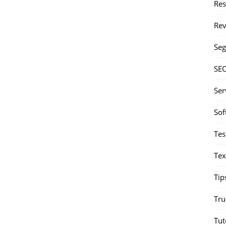
Re
Rev
Seg
SE
Ser
Sof
Tes
Tex
Tip
Tru
Tut