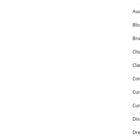
Au
Blo
Bru
Ch
Cla
Co
Cur
Cur
Dis
Dr