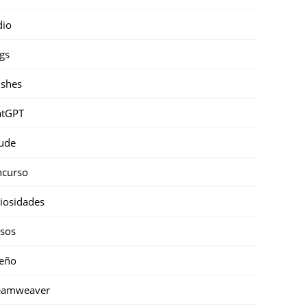
dio
gs
shes
atGPT
ude
ncurso
iosidades
sos
eño
eamweaver