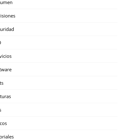
sumen
isiones
uridad
O
vicios
tware
ts
turas
s
cos
oriales