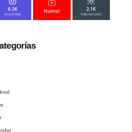
6.3K
2.1K
Nuevo!
SEGUIDORES
PUBLICACIONES
ategorías
roid
ps
e
ículos