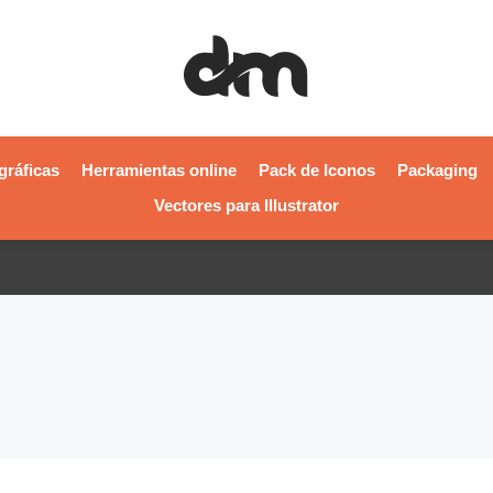
gráficas
Herramientas online
Pack de Iconos
Packaging
Vectores para Illustrator