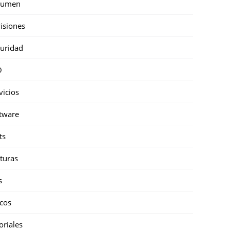
sumen
isiones
uridad
O
vicios
tware
ts
turas
s
cos
oriales