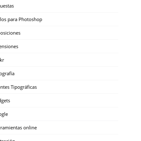
uestas
ilos para Photoshop
osiciones
ensiones
ckr
ografía
ntes Tipográficas
gets
ogle
ramientas online
stración