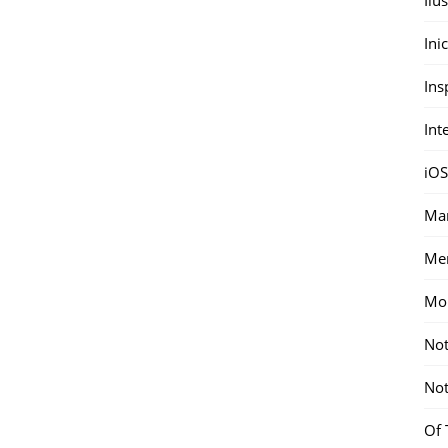
Ini
Ins
Int
iOS
Mar
Me
Mon
Not
Not
Of 