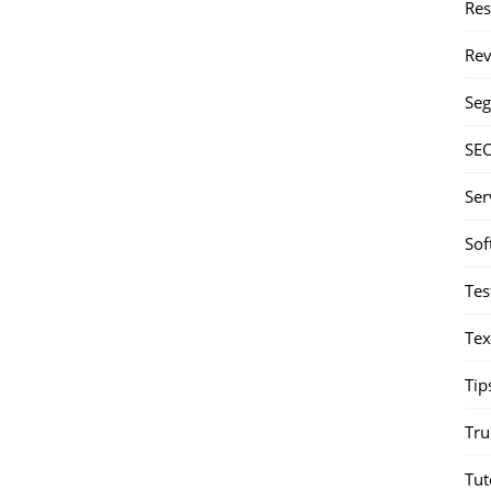
Re
Rev
Seg
SE
Ser
Sof
Tes
Tex
Tip
Tru
Tut