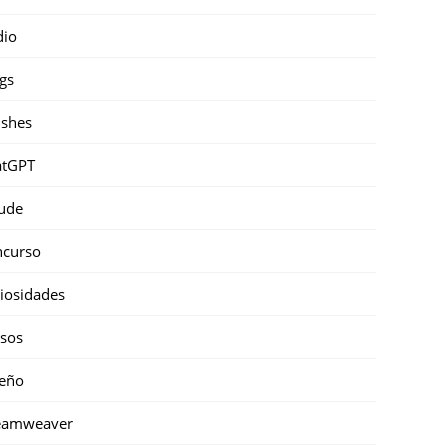
dio
gs
shes
atGPT
ude
ncurso
iosidades
sos
eño
eamweaver