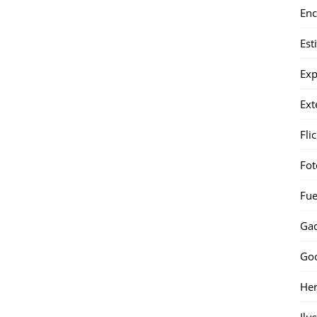
Enc
Est
Exp
Ext
Fli
Fot
Fue
Gad
Go
Her
Ilu