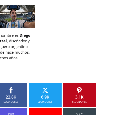
 nombre es
Diego
ttei
, diseñador y
guero argentino
de hace muchos,
hos años.
22.8K
6.9K
3.1K
SEGUIDORES
SEGUIDORES
SEGUIDORES