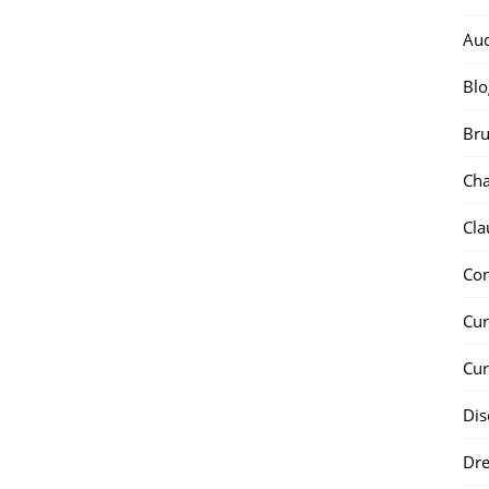
Au
Blo
Bru
Ch
Cla
Co
Cur
Cur
Dis
Dr