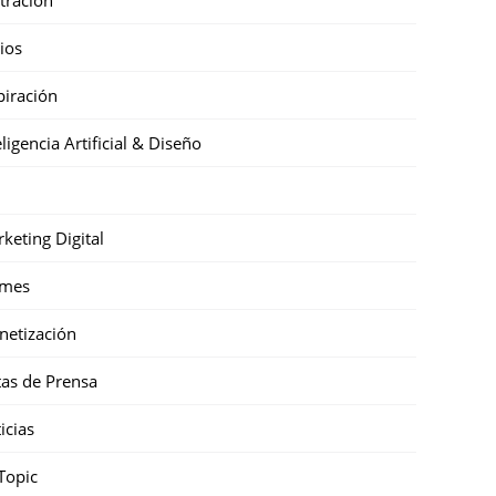
cios
piración
eligencia Artificial & Diseño
keting Digital
mes
etización
as de Prensa
icias
Topic