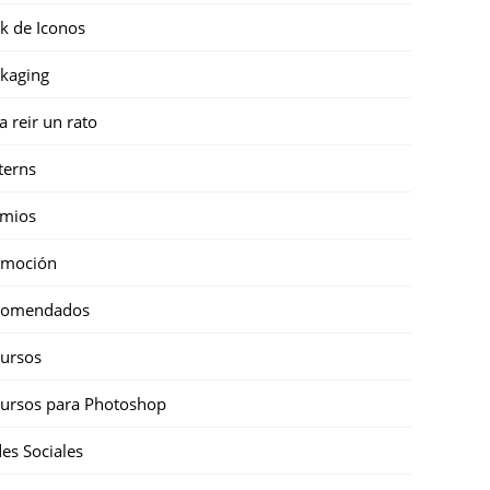
k de Iconos
kaging
a reir un rato
terns
emios
omoción
comendados
ursos
ursos para Photoshop
es Sociales