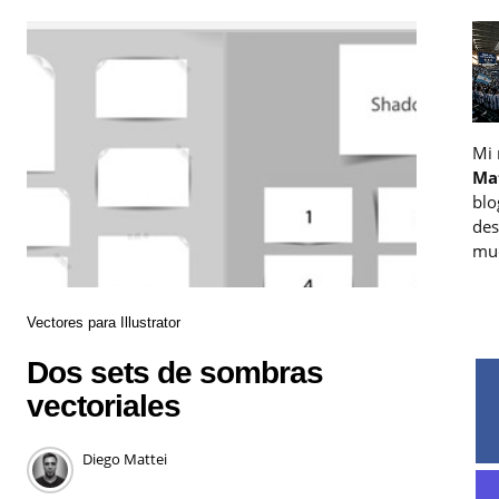
Mi
Ma
blo
des
muc
Vectores para Illustrator
Dos sets de sombras
vectoriales
Diego Mattei