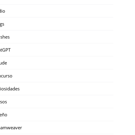
dio
gs
shes
atGPT
ude
ncurso
iosidades
sos
eño
eamweaver