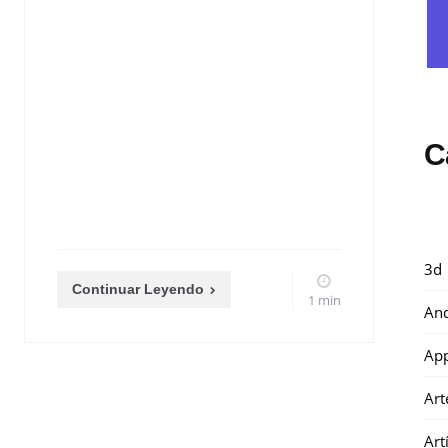
C
3d
Continuar Leyendo
1 min
And
Ap
Art
Art