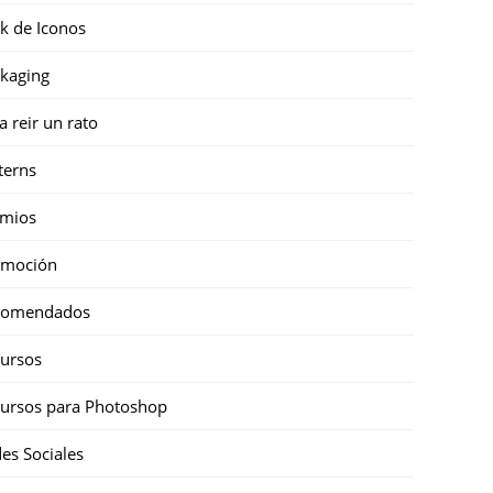
k de Iconos
kaging
a reir un rato
terns
emios
omoción
comendados
ursos
ursos para Photoshop
es Sociales