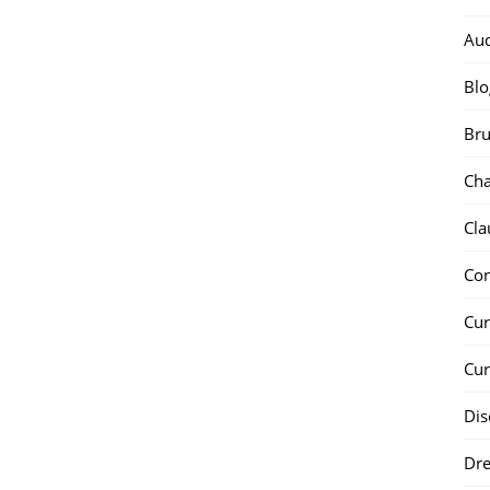
Au
Blo
Bru
Ch
Cla
Co
Cur
Cur
Dis
Dr