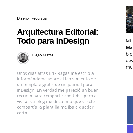
Diseño
Recursos
Arquitectura Editorial:
Todo para InDesign
Mi
Ma
blo
Diego Mattei
des
muc
Unos días atrás Erik Ragas me escribía
informándome sobre el lanzamiento de
un template gratis de un journal para
InDesign. En verdad me pareció un buen
recurso para compartir con Uds., pero al
visitar su blog me di cuenta que si solo
compartía la plantilla me iba a quedar
corto....