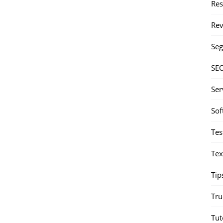
Re
Rev
Seg
SE
Ser
Sof
Tes
Tex
Tip
Tru
Tut