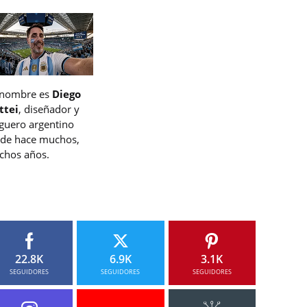
 nombre es
Diego
ttei
, diseñador y
guero argentino
de hace muchos,
hos años.
22.8K
6.9K
3.1K
SEGUIDORES
SEGUIDORES
SEGUIDORES