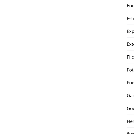
Enc
Est
Exp
Ext
Fli
Fot
Fue
Gad
Go
Her
Ilu