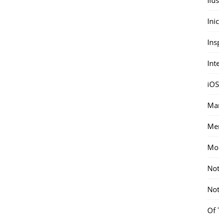
Ini
Ins
Int
iOS
Mar
Me
Mon
Not
Not
Of 