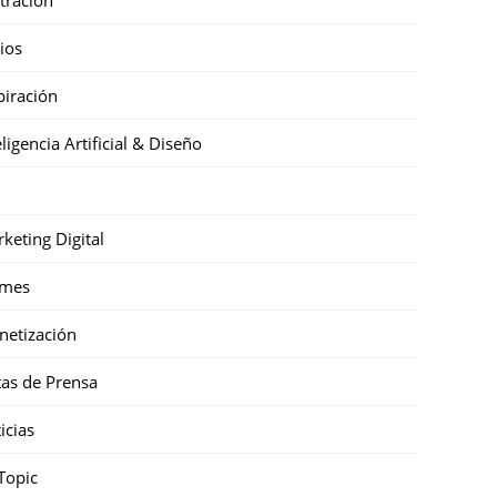
cios
piración
eligencia Artificial & Diseño
keting Digital
mes
etización
as de Prensa
icias
Topic