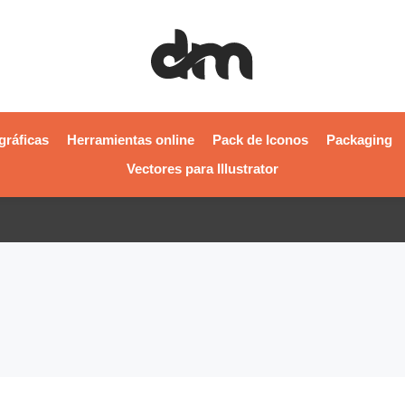
gráficas
Herramientas online
Pack de Iconos
Packaging
Vectores para Illustrator