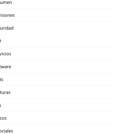
sumen
isiones
uridad
O
vicios
tware
ts
turas
s
cos
oriales