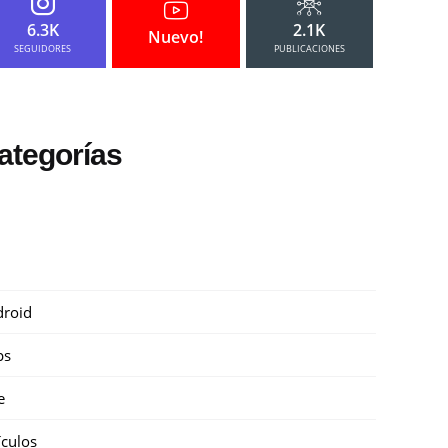
6.3K
2.1K
Nuevo!
SEGUIDORES
PUBLICACIONES
ategorías
roid
ps
e
ículos