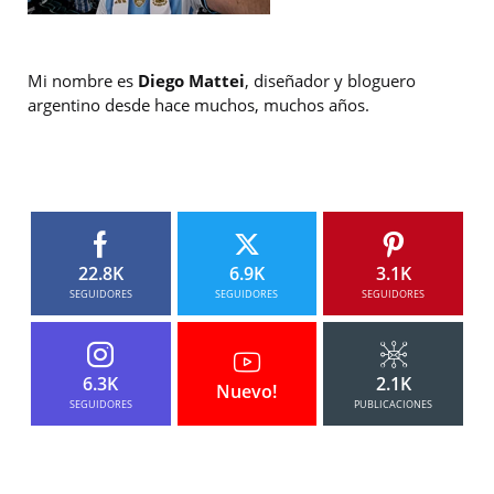
Mi nombre es
Diego Mattei
, diseñador y bloguero
argentino desde hace muchos, muchos años.
22.8K
6.9K
3.1K
SEGUIDORES
SEGUIDORES
SEGUIDORES
6.3K
2.1K
Nuevo!
SEGUIDORES
PUBLICACIONES