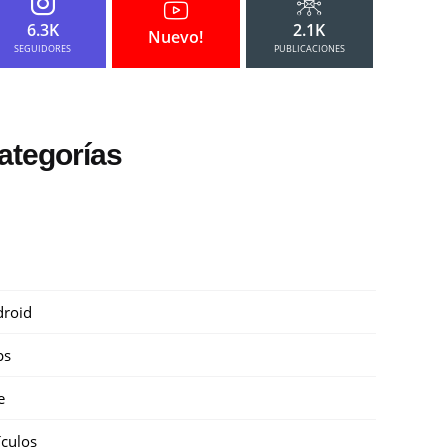
6.3K
2.1K
Nuevo!
SEGUIDORES
PUBLICACIONES
ategorías
roid
ps
e
ículos