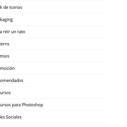
k de Iconos
kaging
a reir un rato
terns
emios
omoción
comendados
ursos
ursos para Photoshop
es Sociales