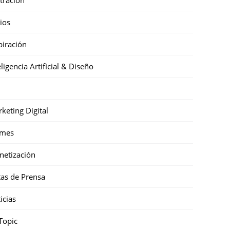
cios
piración
eligencia Artificial & Diseño
keting Digital
mes
etización
as de Prensa
icias
Topic