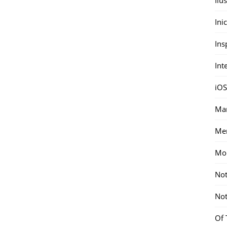
Ini
Ins
Int
iOS
Mar
Me
Mon
Not
Not
Of 