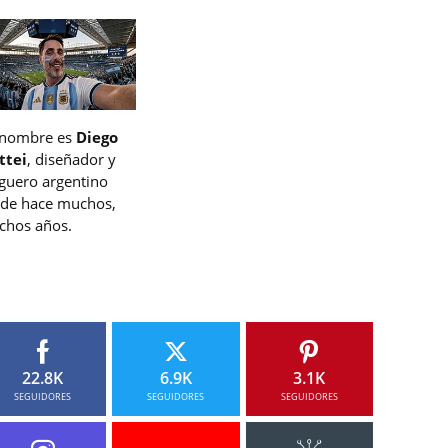
 nombre es
Diego
ttei
, diseñador y
guero argentino
de hace muchos,
hos años.
22.8K
6.9K
3.1K
SEGUIDORES
SEGUIDORES
SEGUIDORES