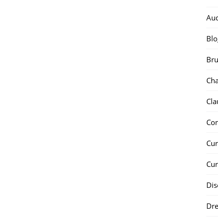
Au
Blo
Bru
Ch
Cla
Co
Cur
Cur
Dis
Dr