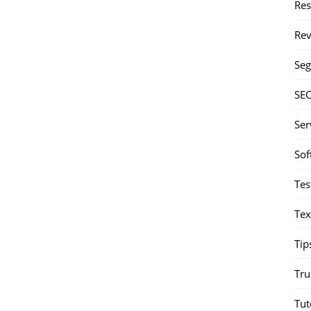
Re
Rev
Seg
SE
Ser
Sof
Tes
Tex
Tip
Tru
Tut