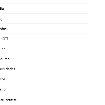
dio
gs
shes
atGPT
ude
ncurso
iosidades
sos
eño
eamweaver