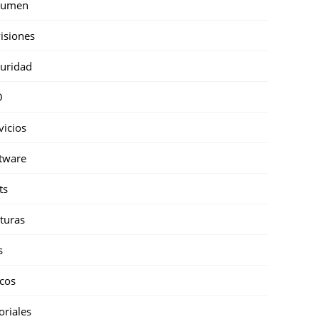
sumen
isiones
uridad
O
vicios
tware
ts
turas
s
cos
oriales