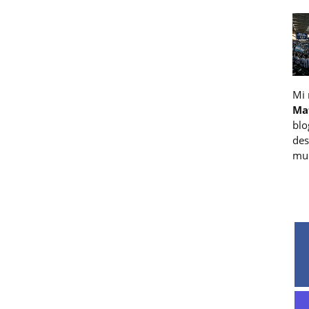
Mi
Ma
blo
des
muc