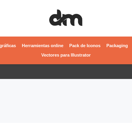
gráficas
Herramientas online
Pack de Iconos
Packaging
Vectores para Illustrator