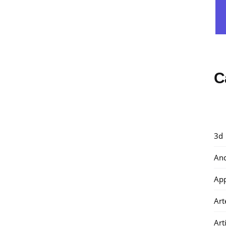
C
3d
And
Ap
Art
Art