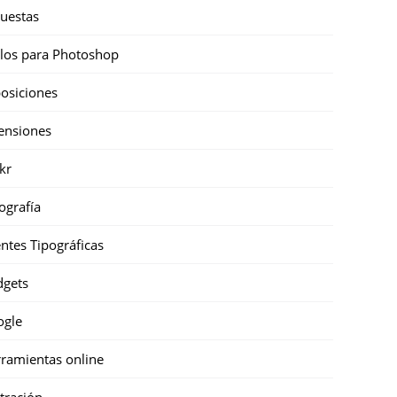
uestas
ilos para Photoshop
osiciones
ensiones
ckr
ografía
ntes Tipográficas
gets
ogle
ramientas online
stración