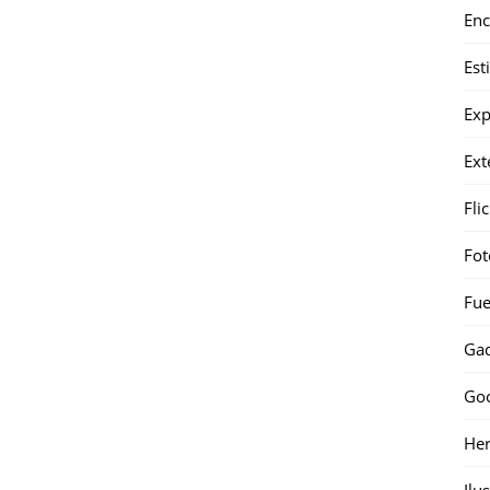
Enc
Est
Exp
Ext
Fli
Fot
Fue
Gad
Go
Her
Ilu