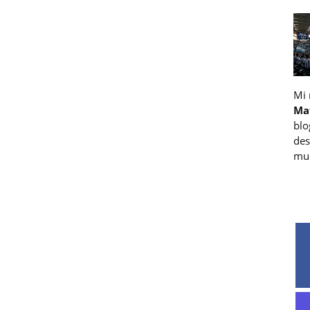
Mi
Ma
blo
des
muc