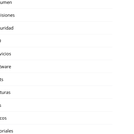
sumen
isiones
uridad
O
vicios
tware
ts
turas
s
cos
oriales