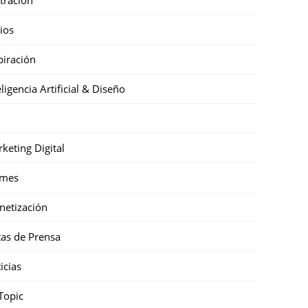
cios
piración
eligencia Artificial & Diseño
keting Digital
mes
etización
as de Prensa
icias
Topic