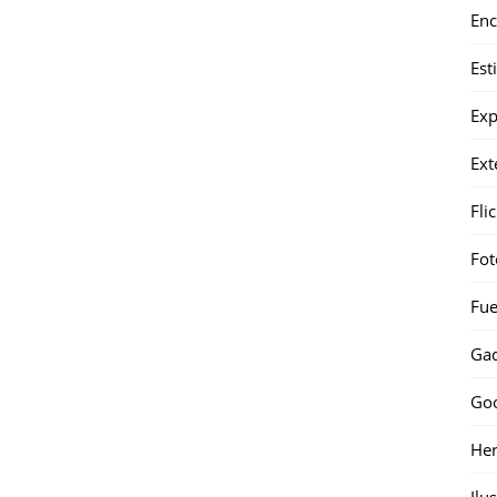
Enc
Est
Exp
Ext
Fli
Fot
Fue
Gad
Go
Her
Ilu