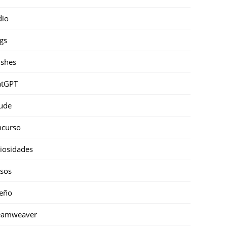
dio
gs
shes
atGPT
ude
ncurso
iosidades
sos
eño
eamweaver