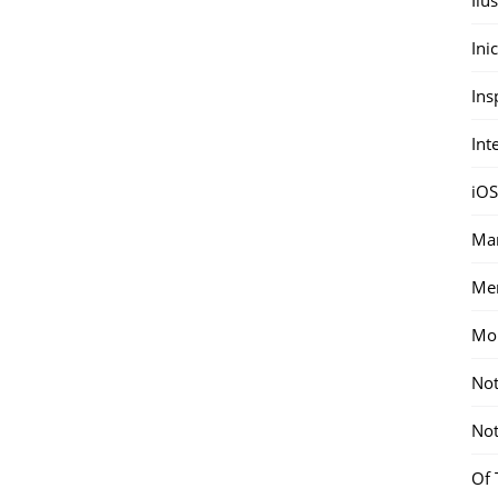
Ini
Ins
Int
iOS
Mar
Me
Mon
Not
Not
Of 