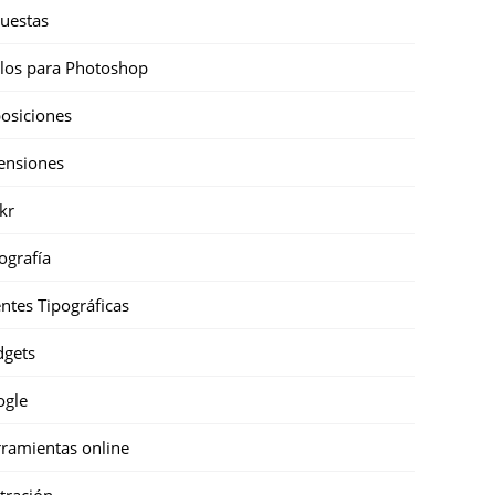
uestas
ilos para Photoshop
osiciones
ensiones
ckr
ografía
ntes Tipográficas
gets
ogle
ramientas online
stración