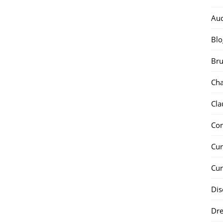
Au
Blo
Bru
Ch
Cla
Co
Cur
Cur
Dis
Dr