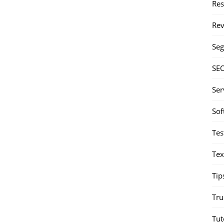
Re
Rev
Seg
SE
Ser
Sof
Tes
Tex
Tip
Tru
Tut