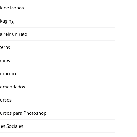
k de Iconos
kaging
a reir un rato
terns
emios
omoción
comendados
ursos
ursos para Photoshop
es Sociales