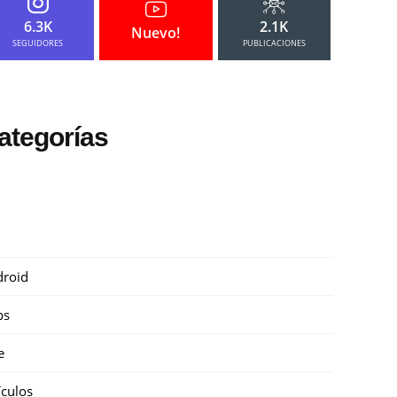
6.3K
2.1K
Nuevo!
SEGUIDORES
PUBLICACIONES
ategorías
roid
ps
e
ículos