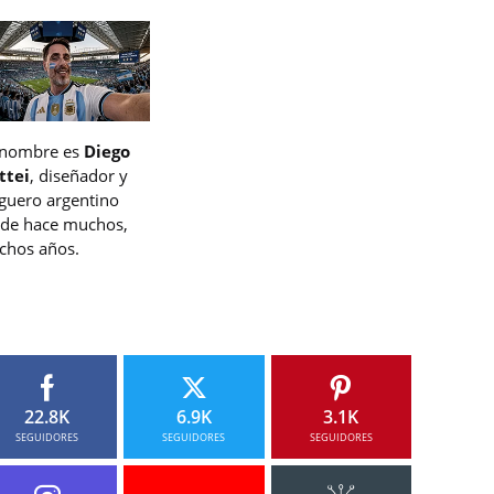
 nombre es
Diego
ttei
, diseñador y
guero argentino
de hace muchos,
hos años.
22.8K
6.9K
3.1K
SEGUIDORES
SEGUIDORES
SEGUIDORES