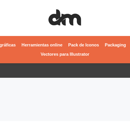
gráficas
Herramientas online
Pack de Iconos
Packaging
Vectores para Illustrator