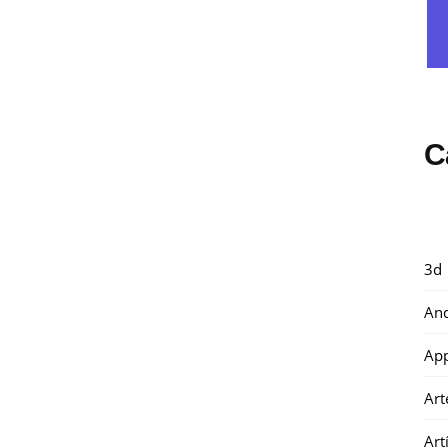
C
3d
And
Ap
Art
Art