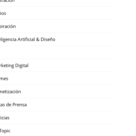
cios
piración
eligencia Artificial & Diseño
keting Digital
mes
etización
as de Prensa
icias
Topic