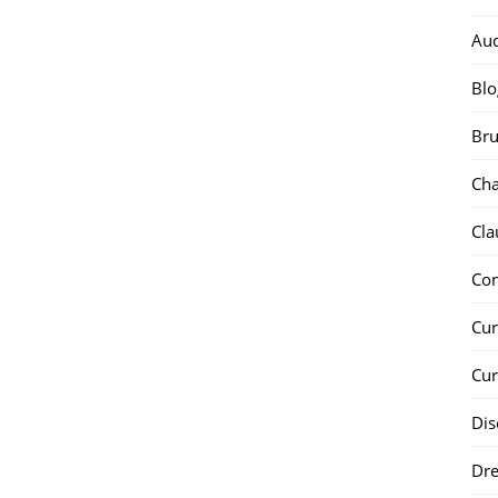
Au
Blo
Bru
Ch
Cla
Co
Cur
Cur
Dis
Dr