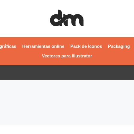
gráficas
Herramientas online
Pack de Iconos
Packaging
Vectores para Illustrator