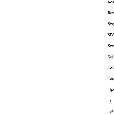
Re
Rev
Seg
SE
Ser
Sof
Tes
Tex
Tip
Tru
Tut