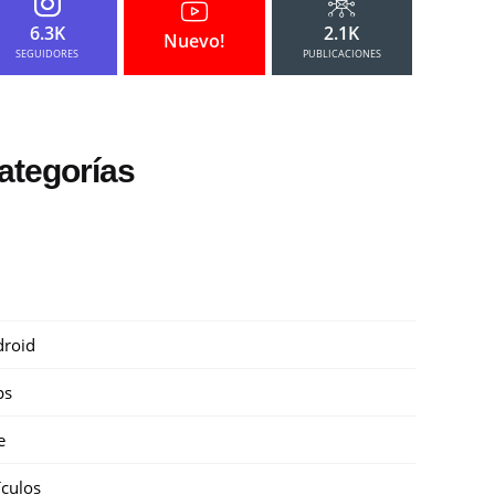
6.3K
2.1K
Nuevo!
SEGUIDORES
PUBLICACIONES
ategorías
roid
ps
e
ículos