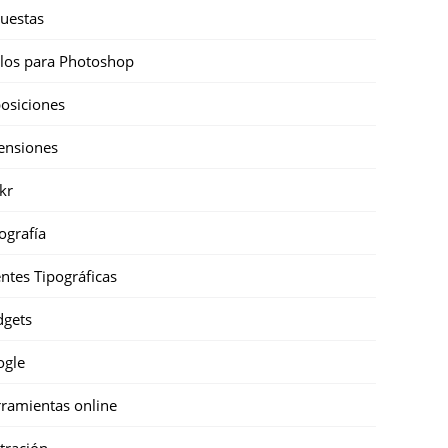
uestas
ilos para Photoshop
osiciones
ensiones
ckr
ografía
ntes Tipográficas
gets
ogle
ramientas online
stración