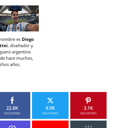
 nombre es
Diego
ttei
, diseñador y
guero argentino
de hace muchos,
hos años.
22.8K
6.9K
3.1K
SEGUIDORES
SEGUIDORES
SEGUIDORES