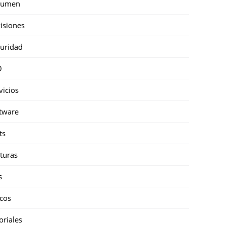
sumen
isiones
uridad
O
vicios
tware
ts
turas
s
cos
oriales