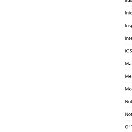
Ini
Ins
Int
iOS
Mar
Me
Mon
Not
Not
Of 