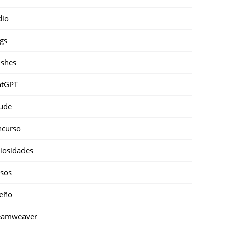
dio
gs
shes
atGPT
ude
ncurso
iosidades
sos
eño
eamweaver