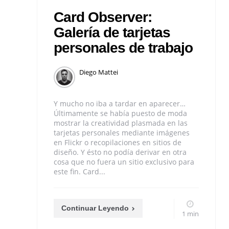
Card Observer:
Galería de tarjetas
personales de trabajo
Diego Mattei
Y mucho no iba a tardar en aparecer…
Últimamente se había puesto de moda
mostrar la creatividad plasmada en las
tarjetas personales mediante imágenes
en Flickr o recopilaciones en sitios de
diseño. Y ésto no podía derivar en otra
cosa que no fuera un sitio exclusivo para
este fin. Card...
Continuar Leyendo
1 min