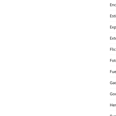
Enc
Est
Exp
Ext
Fli
Fot
Fue
Gad
Go
Her
Ilu