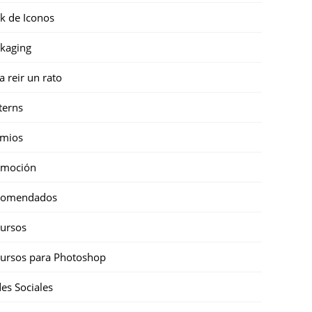
k de Iconos
kaging
a reir un rato
terns
emios
omoción
comendados
ursos
ursos para Photoshop
es Sociales