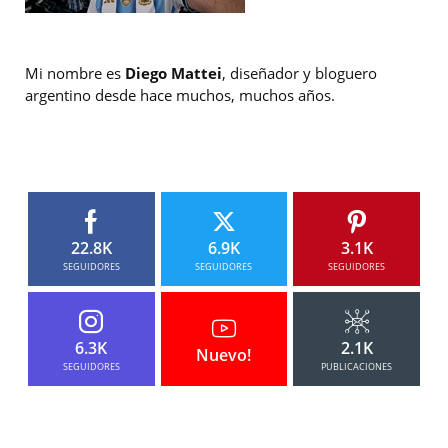
Mi nombre es
Diego Mattei
, diseñador y bloguero
argentino desde hace muchos, muchos años.
22.8K
6.9K
3.1K
SEGUIDORES
SEGUIDORES
SEGUIDORES
6.3K
2.1K
Nuevo!
SEGUIDORES
PUBLICACIONES