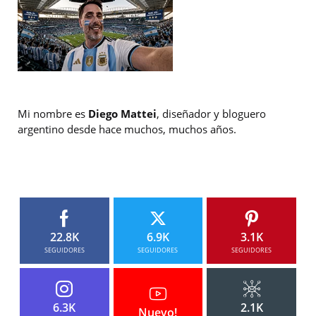
Mi nombre es
Diego Mattei
, diseñador y bloguero
argentino desde hace muchos, muchos años.
22.8K
6.9K
3.1K
SEGUIDORES
SEGUIDORES
SEGUIDORES
6.3K
2.1K
Nuevo!