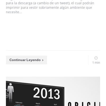
para la descarga (a cambio de un tweet), el cual podrán
imprimir para vestir sobriamente algún ambiente que
necesite...
Continuar Leyendo
1 min