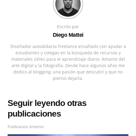
Escrito por
Diego Mattei
Diseñador autodidacta freelance ensañado con ayudar a
estudiantes y colegas en la búsqueda de recursos y
materiales útiles para el aprendizaje diario. Amante del
arte digital y la fotografía. Desde hace algunos años me
dedico al blogging, una pasión que descubrí y que no
pienso dejarla.
Seguir leyendo otras
publicaciones
Publicación Anterior