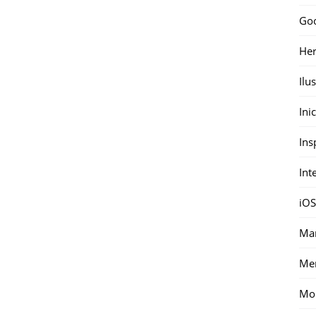
Go
Her
Ilu
Ini
Ins
Int
iOS
Mar
Me
Mon