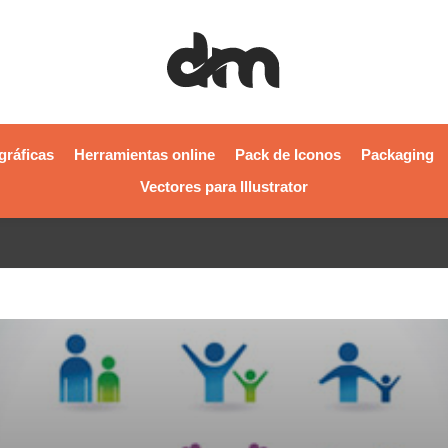
gráficas
Herramientas online
Pack de Iconos
Packaging
Vectores para Illustrator