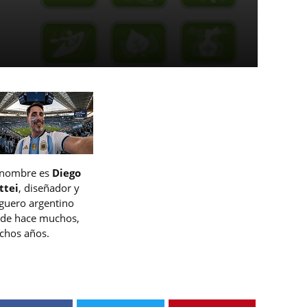
 nombre es
Diego
ttei
, diseñador y
guero argentino
de hace muchos,
hos años.