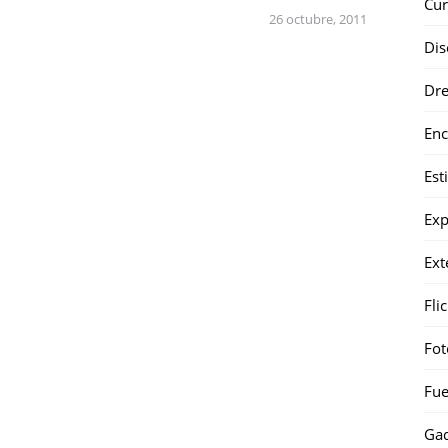
Cur
26 octubre, 2011
Dis
Dr
Enc
Est
Exp
Ext
Fli
Fot
Fue
Gad