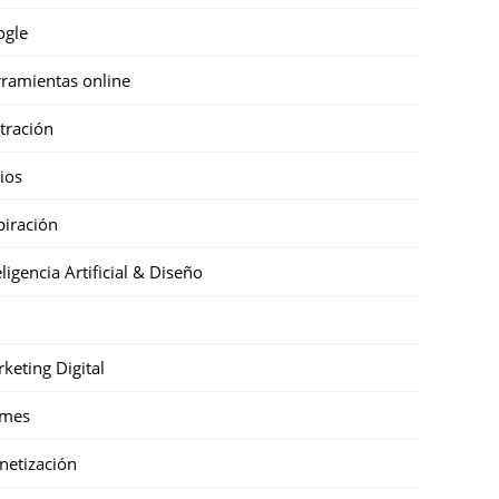
ogle
ramientas online
stración
cios
piración
eligencia Artificial & Diseño
keting Digital
mes
etización