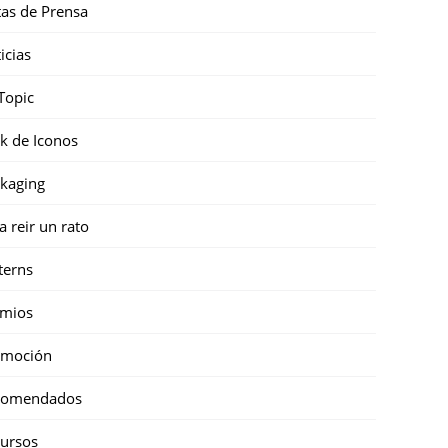
as de Prensa
icias
Topic
k de Iconos
kaging
a reir un rato
terns
emios
omoción
comendados
ursos