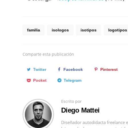
familia
isologos
isotipos
logotipos
Comparte
esta publicación
Twitter
Facebook
Pinterest
Pocket
Telegram
Escrito por
Diego Mattei
Diseñador autodidacta freelance e