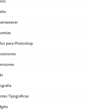
sos
eño
eamweaver
uestas
ilos para Photoshop
osiciones
ensiones
ckr
ografía
ntes Tipográficas
gets