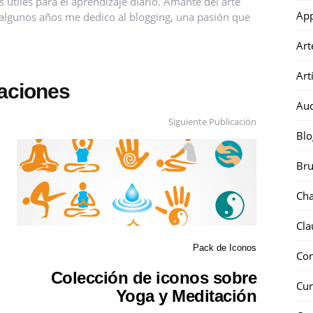
útiles para el aprendizaje diario. Amante del arte
Ap
ce algunos años me dedico al blogging, una pasión que
Art
Art
caciones
Au
Siguiente Publicación
Blo
Bru
Ch
Cla
Pack de Iconos
Co
Colección de iconos sobre
Cur
Yoga y Meditación