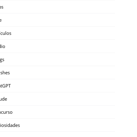
ps
e
ículos
dio
gs
shes
atGPT
ude
ncurso
iosidades