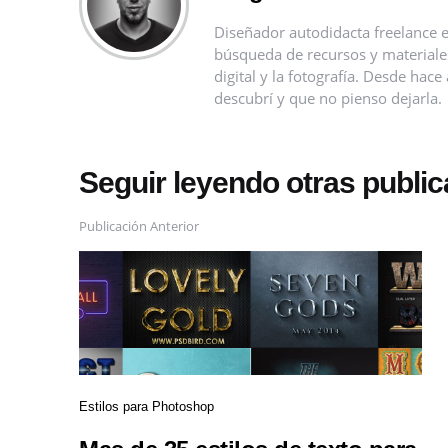
Diseñador autodidacta freelance e
búsqueda de recursos y materiales 
digital y la fotografía. Desde ha
descubrí y que no pienso dejarla.
Seguir leyendo otras publi
Publicación Anterior
Estilos para Photoshop