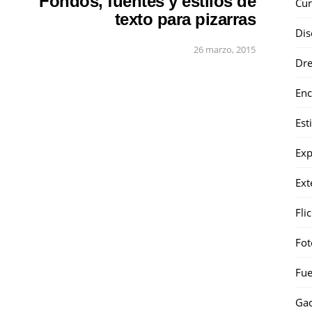
Fondos, fuentes y estilos de
Cur
texto para pizarras
Dis
26 marzo, 2015
Dr
Enc
Est
Exp
Ext
Fli
Fot
Fue
Gad