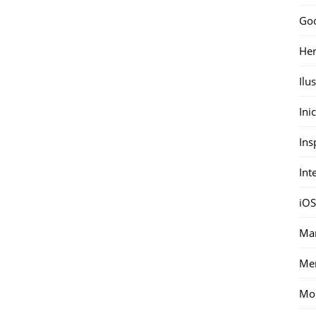
Go
Her
Ilu
Ini
Ins
Int
iOS
Mar
Me
Mon