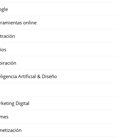
ogle
ramientas online
stración
cios
piración
eligencia Artificial & Diseño
keting Digital
mes
etización