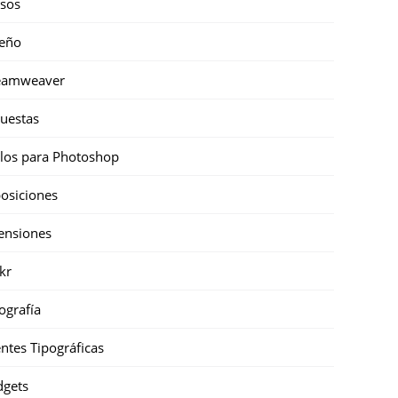
sos
eño
eamweaver
uestas
ilos para Photoshop
osiciones
ensiones
ckr
ografía
ntes Tipográficas
gets