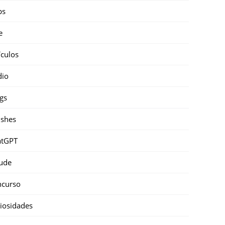
ps
e
ículos
dio
gs
shes
atGPT
ude
ncurso
iosidades