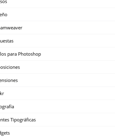
sos
eño
eamweaver
uestas
ilos para Photoshop
osiciones
ensiones
ckr
ografía
ntes Tipográficas
gets