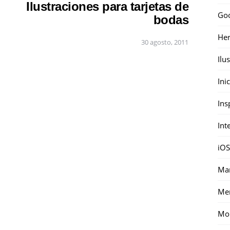
Ilustraciones para tarjetas de
Go
bodas
Her
30 agosto, 2011
Ilu
Ini
Ins
Int
iOS
Mar
Me
Mon