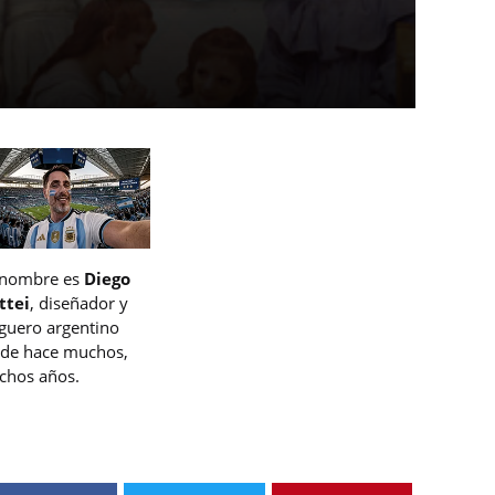
 nombre es
Diego
ttei
, diseñador y
guero argentino
de hace muchos,
hos años.