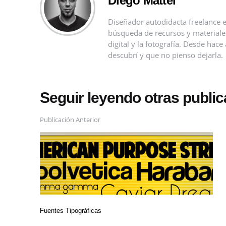
Diego Mattei
Diseñador autodidacta freelance e
búsqueda de recursos y materiales 
digital y la fotografía. Desde ha
descubrí y que no pienso dejarla.
Seguir leyendo otras publi
Publicación Anterior
Fuentes Tipográficas