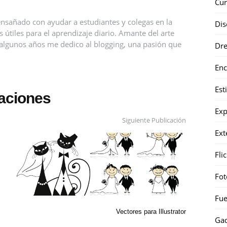
Cur
nsañado con ayudar a estudiantes y colegas en la
Dis
útiles para el aprendizaje diario. Amante del arte
ce algunos años me dedico al blogging, una pasión que
Dr
Enc
Est
caciones
Exp
Siguiente Publicación
Ext
Fli
Fot
Fue
Vectores para Illustrator
Gad