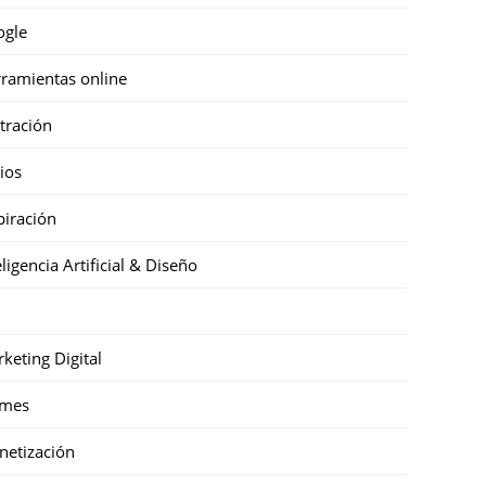
ogle
ramientas online
stración
cios
piración
eligencia Artificial & Diseño
keting Digital
mes
etización