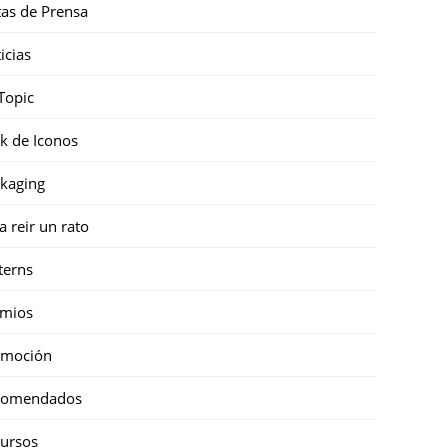
as de Prensa
icias
Topic
k de Iconos
kaging
a reir un rato
terns
emios
omoción
comendados
ursos