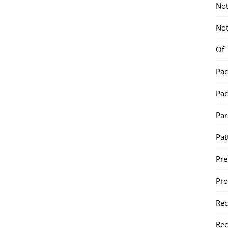
Not
Not
Of 
Pac
Pac
Par
Pat
Pr
Pr
Re
Rec