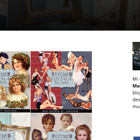
Mi
Ma
blo
des
muc