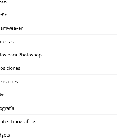
sos
eño
eamweaver
uestas
ilos para Photoshop
osiciones
ensiones
ckr
ografía
ntes Tipográficas
gets