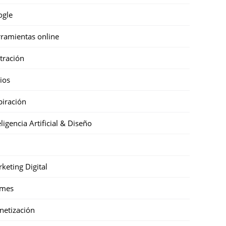
ogle
ramientas online
stración
cios
piración
eligencia Artificial & Diseño
keting Digital
mes
etización