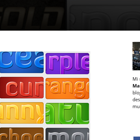
Mi
Ma
blo
des
muc