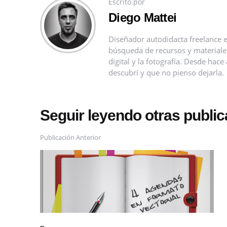
Escrito por
Diego Mattei
Diseñador autodidacta freelance e
búsqueda de recursos y materiales 
digital y la fotografía. Desde ha
descubrí y que no pienso dejarla.
Seguir leyendo otras publi
Publicación Anterior