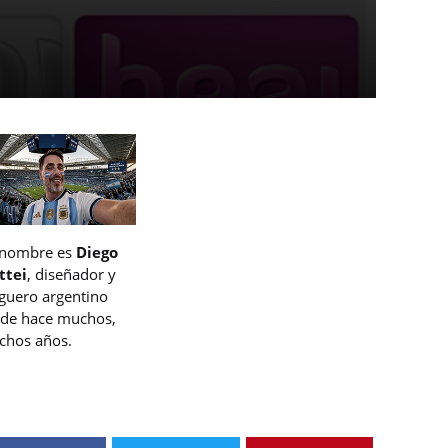
 nombre es
Diego
ttei
, diseñador y
guero argentino
de hace muchos,
hos años.