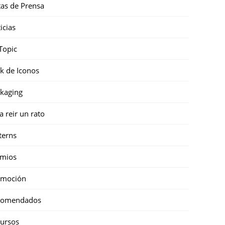
as de Prensa
icias
Topic
k de Iconos
kaging
a reir un rato
terns
emios
omoción
comendados
ursos