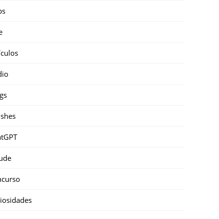
ps
e
ículos
dio
gs
shes
atGPT
ude
ncurso
iosidades