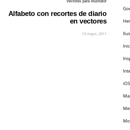
Vectores para Illustrator
Go
Alfabeto con recortes de diario
en vectores
Her
Ilu
13 mayo, 2011
Ini
Ins
Int
iOS
Mar
Me
Mon