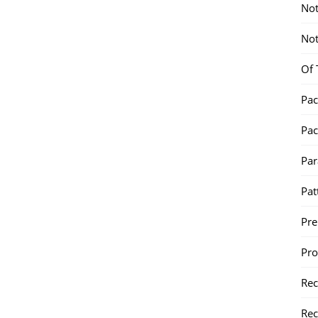
Not
Not
Of 
Pac
Pac
Par
Pat
Pr
Pr
Re
Rec