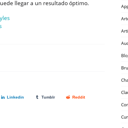
puede llegar a un resultado óptimo.
Ap
yles
Art
s
Art
Au
Blo
Bru
Ch
Cla
Linkedin
Tumblr
Reddit
Co
Cur