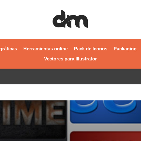
gráficas
Herramientas online
Pack de Iconos
Packaging
Vectores para Illustrator