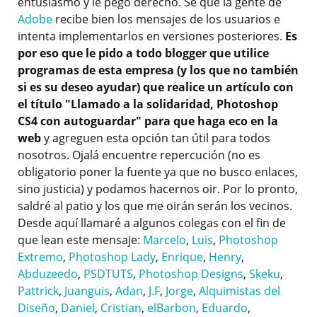
entusiasmo y le pego derecho. Sé que la gente de
Adobe
recibe bien los mensajes de los usuarios e
intenta implementarlos en versiones posteriores.
Es
por eso que le pido a todo blogger que utilice
programas de esta empresa (y los que no también
si es su deseo ayudar) que realice un artículo con
el título "Llamado a la solidaridad, Photoshop
CS4 con autoguardar" para que haga eco en la
web
y agreguen esta opción tan útil para todos
nosotros. Ojalá encuentre repercución (no es
obligatorio poner la fuente ya que no busco enlaces,
sino justicia) y podamos hacernos oir. Por lo pronto,
saldré al patio y los que me oirán serán los vecinos.
Desde aquí llamaré a algunos colegas con el fin de
que lean este mensaje:
Marcelo
,
Luis
,
Photoshop
Extremo
,
Photoshop Lady
,
Enrique
,
Henry
,
Abduzeedo
,
PSDTUTS
,
Photoshop Designs
,
Skeku
,
Pattrick
,
Juanguis
,
Adan
,
J.F
,
Jorge
,
Alquimistas del
Diseño
,
Daniel
,
Cristian
,
elBarbon
,
Eduardo
,