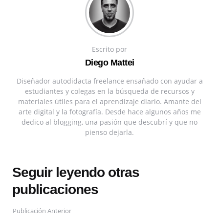
Escrito por
Diego Mattei
Diseñador autodidacta freelance ensañado con ayudar a
estudiantes y colegas en la búsqueda de recursos y
materiales útiles para el aprendizaje diario. Amante del
arte digital y la fotografía. Desde hace algunos años me
dedico al blogging, una pasión que descubrí y que no
pienso dejarla.
Seguir leyendo otras
publicaciones
Publicación Anterior