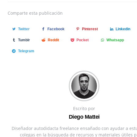
Comparte
esta publicación
Twitter
Facebook
Pinterest
Linkedin
Tumblr
Reddit
Pocket
Whatsapp
Telegram
Escrito por
Diego Mattei
Diseñador autodidacta freelance ensañado con ayudar a est
colegas en la búsqueda de recursos y materiales útiles p