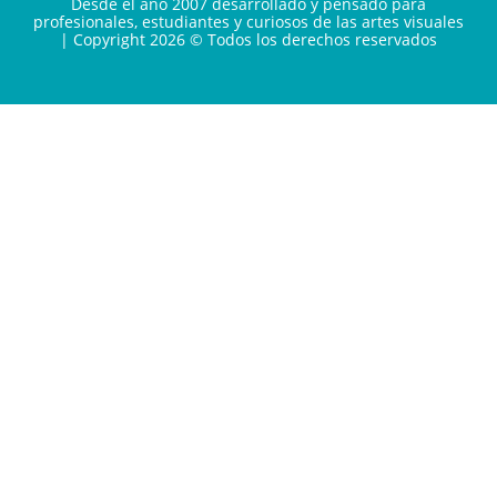
Desde el año 2007 desarrollado y pensado para
profesionales, estudiantes y curiosos de las artes visuales
| Copyright 2026 © Todos los derechos reservados