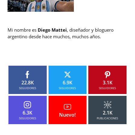
Mi nombre es
Diego Mattei
, diseñador y bloguero
argentino desde hace muchos, muchos años.
22.8K
6.9K
3.1K
SEGUIDORES
SEGUIDORES
SEGUIDORES
6.3K
2.1K
Nuevo!
SEGUIDORES
PUBLICACIONES