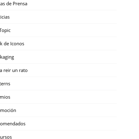
as de Prensa
icias
Topic
k de Iconos
kaging
a reir un rato
terns
emios
omoción
comendados
ursos