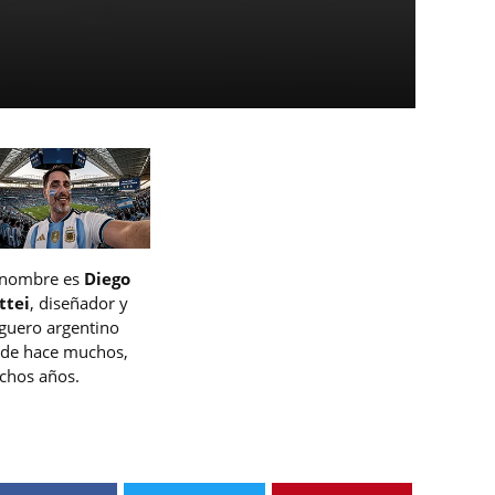
 nombre es
Diego
ttei
, diseñador y
guero argentino
de hace muchos,
hos años.