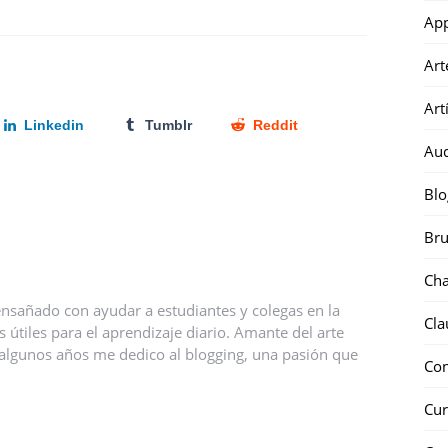
Ap
Art
Art
Linkedin
Tumblr
Reddit
Au
Blo
Bru
Ch
nsañado con ayudar a estudiantes y colegas en la
Cla
útiles para el aprendizaje diario. Amante del arte
ce algunos años me dedico al blogging, una pasión que
Co
Cur