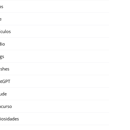
ps
e
ículos
dio
gs
shes
atGPT
ude
ncurso
iosidades