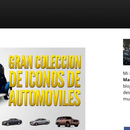
Mi
Ma
blo
des
muc