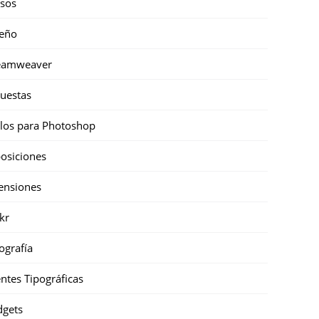
sos
eño
eamweaver
uestas
ilos para Photoshop
osiciones
ensiones
ckr
ografía
ntes Tipográficas
gets