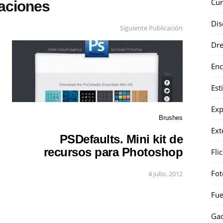
Cur
caciones
Dis
Siguiente Publicación
Dr
Enc
Est
Exp
Brushes
Ext
PSDefaults. Mini kit de
recursos para Photoshop
Fli
Fot
4 julio, 2012
Fue
Gad