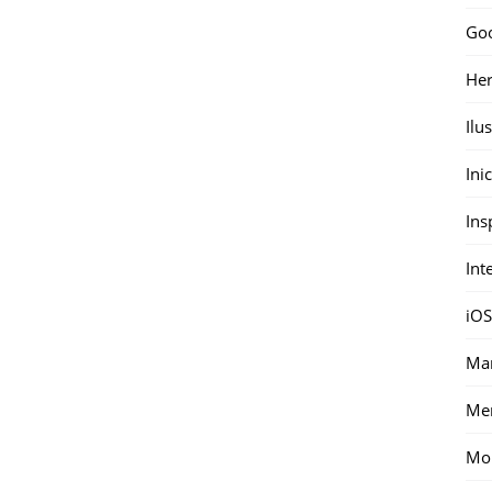
Go
Her
Ilu
Ini
Ins
Int
iOS
Mar
Me
Mon