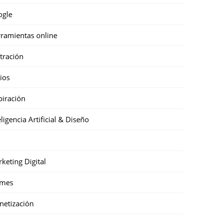
ogle
ramientas online
stración
cios
piración
eligencia Artificial & Diseño
keting Digital
mes
etización