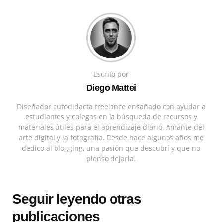
Escrito por
Diego Mattei
Diseñador autodidacta freelance ensañado con ayudar a
estudiantes y colegas en la búsqueda de recursos y
materiales útiles para el aprendizaje diario. Amante del
arte digital y la fotografía. Desde hace algunos años me
dedico al blogging, una pasión que descubrí y que no
pienso dejarla.
Seguir leyendo otras
publicaciones