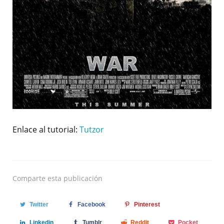
Enlace al tutorial:
Tutzor
Comparte
esta publicación
Twitter
Facebook
Pinterest
Linkedin
Tumblr
Reddit
Pocket