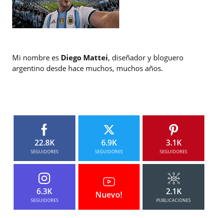
Mi nombre es
Diego Mattei
, diseñador y bloguero
argentino desde hace muchos, muchos años.
22.8K
6.9K
3.1K
SEGUIDORES
SEGUIDORES
SEGUIDORES
6.3K
2.1K
Nuevo!
SEGUIDORES
PUBLICACIONES