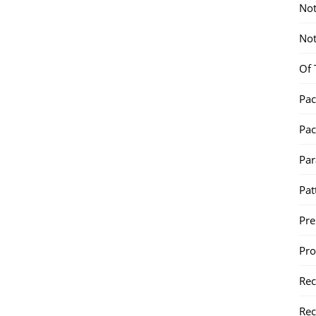
Not
Not
Of 
Pac
Pac
Par
Pat
Pr
Pr
Re
Rec