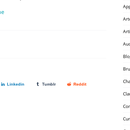
Ap
me
Art
Art
Au
Blo
Bru
Ch
Linkedin
Tumblr
Reddit
Cla
Co
Cur