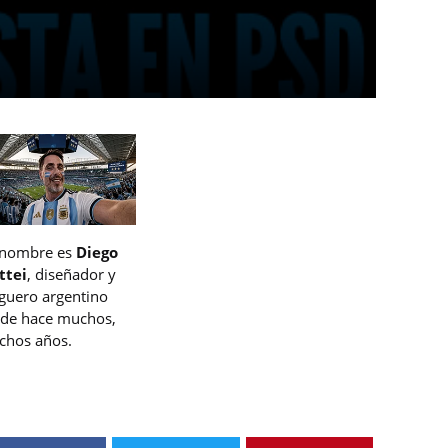
 nombre es
Diego
ttei
, diseñador y
guero argentino
de hace muchos,
hos años.