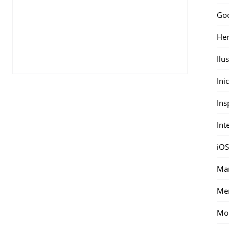
Go
Her
Ilu
Ini
Ins
Int
iOS
Mar
Me
Mon