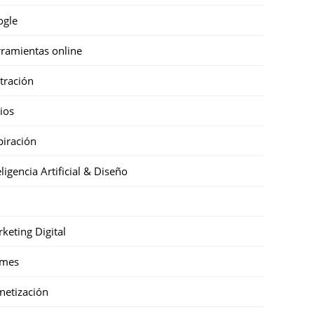
ogle
ramientas online
stración
cios
piración
eligencia Artificial & Diseño
keting Digital
mes
etización