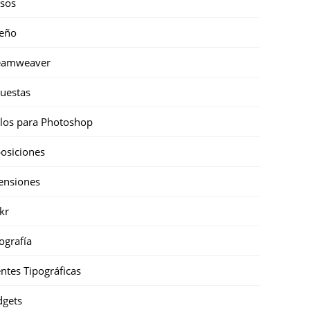
sos
eño
eamweaver
uestas
ilos para Photoshop
osiciones
ensiones
ckr
ografía
ntes Tipográficas
gets