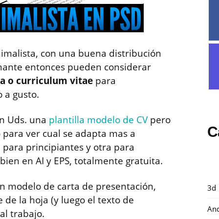
inimalista, con una buena distribución
nante entonces pueden considerar
da o curriculum vitae
para
 a gusto.
on Uds. una
plantilla modelo de CV
pero
C
 para ver cual se adapta mas a
a para principiantes y otra para
ien en AI y EPS, totalmente gratuita.
 un modelo de carta de presentación,
3d
de la hoja (y luego el texto de
And
al trabajo.