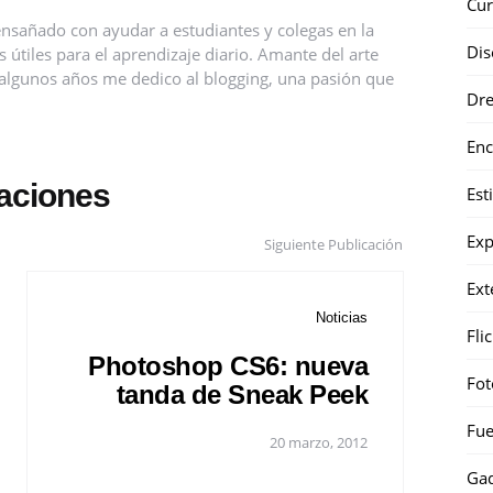
Cur
nsañado con ayudar a estudiantes y colegas en la
Dis
útiles para el aprendizaje diario. Amante del arte
ce algunos años me dedico al blogging, una pasión que
Dr
Enc
caciones
Est
Exp
Siguiente Publicación
Ext
Noticias
Fli
Photoshop CS6: nueva
Fot
tanda de Sneak Peek
Fue
20 marzo, 2012
Gad