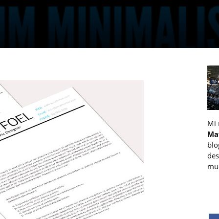
Mi
Ma
blo
des
muc