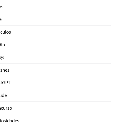
ps
e
ículos
dio
gs
shes
atGPT
ude
ncurso
iosidades