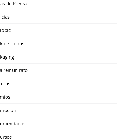
as de Prensa
icias
Topic
k de Iconos
kaging
a reir un rato
terns
emios
omoción
comendados
ursos