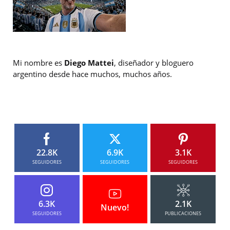
Mi nombre es
Diego Mattei
, diseñador y bloguero
argentino desde hace muchos, muchos años.
22.8K
6.9K
3.1K
SEGUIDORES
SEGUIDORES
SEGUIDORES
6.3K
2.1K
Nuevo!
SEGUIDORES
PUBLICACIONES