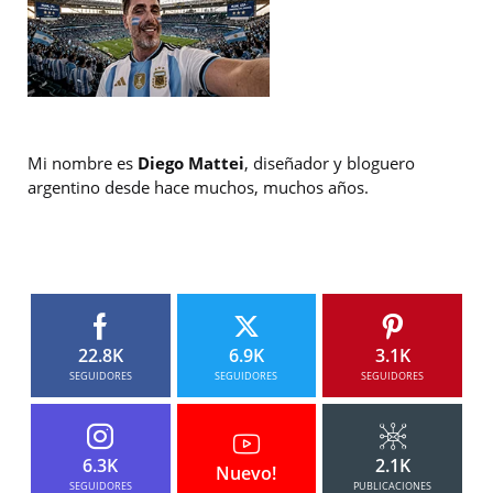
Mi nombre es
Diego Mattei
, diseñador y bloguero
argentino desde hace muchos, muchos años.
22.8K
6.9K
3.1K
SEGUIDORES
SEGUIDORES
SEGUIDORES
6.3K
2.1K
Nuevo!
SEGUIDORES
PUBLICACIONES